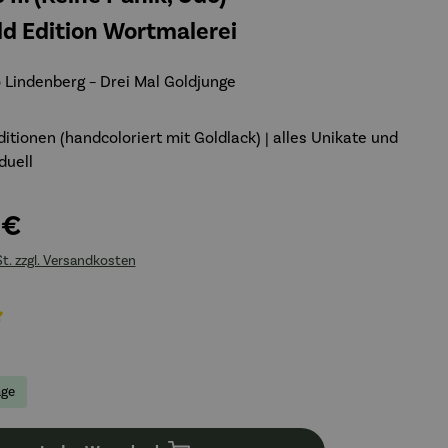
d Edition Wortmalerei
 Lindenberg – Drei Mal Goldjunge
ditionen (handcoloriert mit Goldlack) | alles Unikate und
iduell
 €
St. zzgl. Versandkosten
liche Bewertung von 5 von 5 Sternen
age