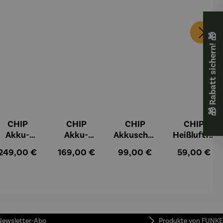
🎁 Rabatt sichern! 🎁
CHIP
CHIP
CHIP
CHIP
Akku-
Akku-
Akkuschra
Heißluftfri
Staubsau
Staubsau
uber
tteuse
:
Regulärer Preis:
Regulärer Preis:
Regulärer Preis:
Regulärer Pr
249,00 €
169,00 €
99,00 €
59,00 €
ger
ger DS02
AutoClean
 Newsletter-Abo
Produkte von FUNKE