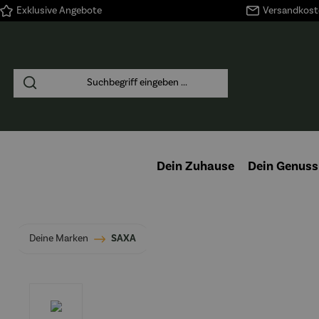
Exklusive Angebote
Versandkoste
springen
Zur Hauptnavigation springen
Dein Zuhause
Dein Genuss
Deine Marken
SAXA
Bildergalerie überspringen