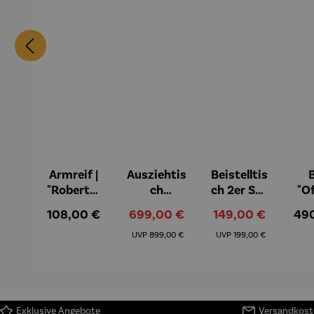
Armreif |
Ausziehtis
Beistelltis
B
"Roberta"
ch
ch 2er Set
"O
– Anna
Aluminiu
– Dalias
Fen
Regulärer Preis:
Verkaufspreis:
Verkaufspreis:
Reg
108,00 €
699,00 €
149,00 €
49
Mütz
m – Valor
Col
Regulärer Preis:
Regulärer Preis:
(1
UVP
899,00 €
UVP
199,00 €
H
Ma
Exklusive Angebote
Versandkoste