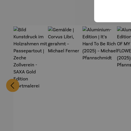
- SAXA
Gold
Edition
Wortmale
rei