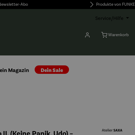
 Newsletter-Abo
Produkte von FUNKE
Service/Hilfe
Warenkorb
ein Magazin
Dein Sale
o II. (Keine Panik, Udo) –