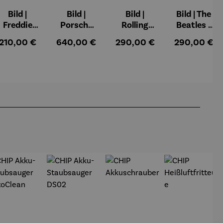
Bild |
Bild |
Bild |
Bild | The
Freddie
Porsche
Rolling
Beatles -
Mercury -
911 (2023)
Stones -
Wortmale
:
Regulärer Preis:
Regulärer Preis:
Regulärer Preis:
Regulärer Pr
210,00 €
640,00 €
290,00 €
290,00 €
Wortmale
– Holger
Wortmale
rei SAXA
rei SAXA
Mühlbauer
rei SAXA
Edition
Edition
-Gardemin
Edition