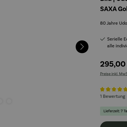
SAXA Gol
80 Jahre Udo
Serielle E
alle indiv
295,00
Preise inkl. Mw
Durchschnitt
1 Bewertung
Lieferzeit: 7 T