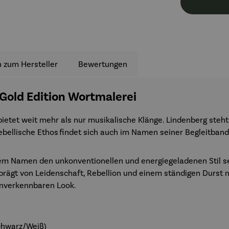
 zum Hersteller
Bewertungen
A Gold Edition Wortmalerei
 bietet weit mehr als nur musikalische Klänge. Lindenberg steht 
ebellische Ethos
findet sich auch im Namen seiner Begleitband:
iesem Namen den unkonventionellen und energiegeladenen Stil
eprägt von Leidenschaft, Rebellion und einem ständigen Durst n
nverkennbaren Look
.
Schwarz/Weiß)