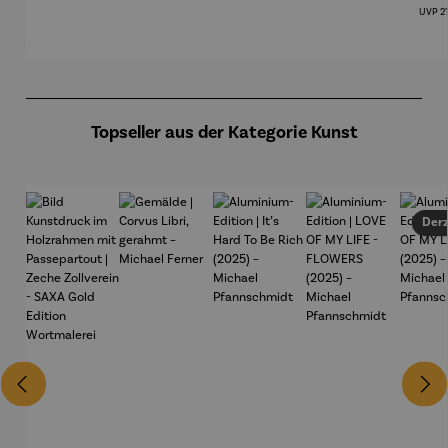
en mit
rei SAXA
Edition
rei SAXA
rei 
Re
UVP
2
Passepart
Edition
Edition
Edi
out |
Zeche
Zollverein
Produktgalerie überspringen
- SAXA
Gold
Edition
Topseller aus der Kategorie Kunst
Wortmale
rei
Derz