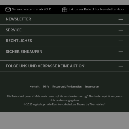
Versandkostenfrei ab 90 €
Exklusiver Rabatt für Newsletter-Abo
NEWSLETTER
SERVICE
RECHTLICHES
SICHER EINKAUFEN
FOLGE UNS UND VERPASSE KEINE AKTION!
Kontakt
Hilfe
Retouren & Reklamation
Impressum
Alle Preise inkl. gesetzl. Mehrwertsteuer zzgl.
Versandkosten
und ggf. Nachnahmegebühren, wenn
nicht anders angegeben.
© 2026 regioshop - Alle Rechte vorbehalten. Theme by
ThemeWare®