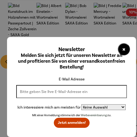
10%
×
Newsletter
Melden Sie sich jetzt für unseren Newsletter an
und profitieren Sie von einer versandkostenfreien
Bestellung!
E-Mail Adresse
Ich interessiere mich am meisten für
Mit einer Anmeldung stimme ich der
Werbevereinbarung
zu.
Bild
Bild |
Bild | Bob
Bild |
Bild 
Jetzt anmelden!
Kunstdruc
Albert
Dylan -
Freddie
und 
k im
Einstein -
Wortmale
Mercury -
Regulärer Preis:
250,00 €
Regulärer Preis:
290,00 €
Regulärer Preis:
210,00 €
Regulärer Preis:
210,00 €
Verk
189,
Holzrahm
Wortmale
rei SAXA
Wortmale
Wort