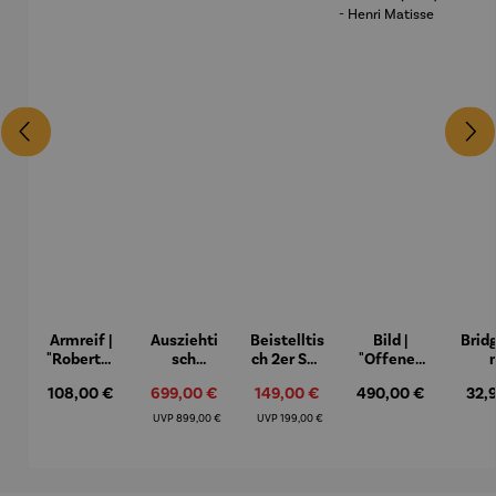
Armreif |
Ausziehti
Beistelltis
Bild |
Brid
"Roberta"
sch
ch 2er Set
"Offenes
– Anna
Aluminiu
– Dalias
Fenster in
Espr
Regulärer Preis:
108,00 €
Verkaufspreis:
699,00 €
Verkaufspreis:
149,00 €
Regulärer Preis:
490,00 €
Regu
32,
Mütz
m – Valor
Collioure"
eche
(1905) -
Porze
Regulärer Preis:
Regulärer Preis:
UVP
899,00 €
UVP
199,00 €
Henri
4er
Matisse