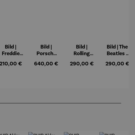
Bild |
Bild |
Bild |
Bild | The
Freddie
Porsche
Rolling
Beatles -
Mercury -
911 (2023)
Stones -
Wortmale
:
Regulärer Preis:
Regulärer Preis:
Regulärer Preis:
Regulärer Pr
210,00 €
640,00 €
290,00 €
290,00 €
Wortmale
– Holger
Wortmale
rei SAXA
rei SAXA
Mühlbauer
rei SAXA
Edition
Edition
-Gardemin
Edition