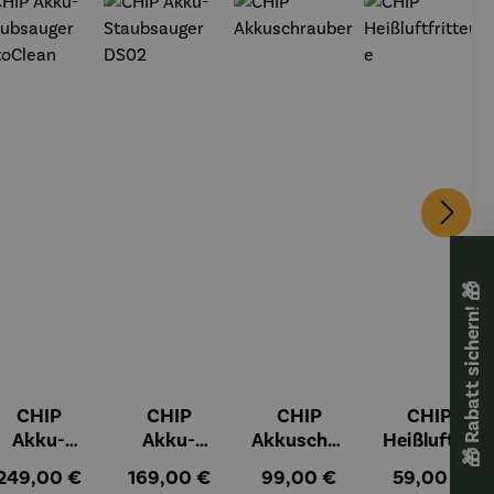
🎁 Rabatt sichern! 🎁
CHIP
CHIP
CHIP
CHIP
Akku-
Akku-
Akkuschra
Heißluftfri
Staubsau
Staubsau
uber
tteuse
:
Regulärer Preis:
Regulärer Preis:
Regulärer Preis:
Regulärer Pr
249,00 €
169,00 €
99,00 €
59,00 €
ger
ger DS02