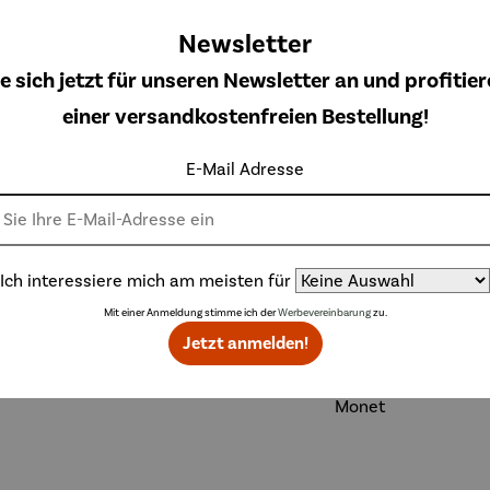
n Blüte
Mandelba
Mandelzw
Set | Arles
ulärer Preis:
Regulärer Preis:
Regulärer Preis:
Regulärer Preis
8,00 €
520,00 €
98,00 €
69,00 €
incent
umzweige
eige –
– Vincent
Newsletter
n Gogh
(1890) –
Vincent
van Gogh
Vincent
van Gogh
e sich jetzt für unseren Newsletter an und profitier
van Gogh
einer versandkostenfreien Bestellung!
Topseller aus der Kategorie Gemälde & Bilder
E-Mail Adresse
Ich interessiere mich am meisten für
Derzeit vergriffen
Mit einer Anmeldung stimme ich der
Werbevereinbarung
zu.
Jetzt anmelden!