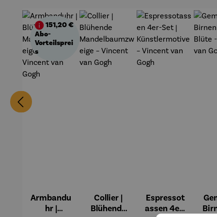
151,20 €
Abo-
Vorteilsprei
s
Armbandu
Collier |
Espressot
Gem
hr |
Blühende
assen 4er-
Bir