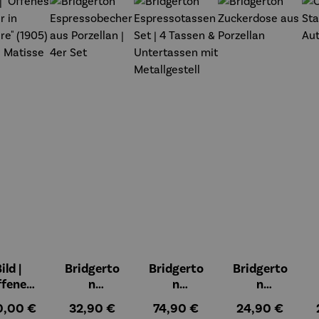
t
ild |
Bridgerto
Bridgerto
Bridgerto
ffenes
n
n
n
ster in
Espressob
Espressot
Zuckerdos
ulärer Preis:
Regulärer Preis:
Regulärer Preis:
Regulärer Preis
0,00 €
32,90 €
74,90 €
24,90 €
lioure"
echer aus
assen Set |
e aus