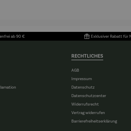
905) -
Porzellan |
4 Tassen &
Porzellan
enri
4er Set
Untertass
tisse
en mit
Metallgest
ell
nfrei ab 90 €
Exklusiver Rabatt für
RECHTLICHES
AGB
Impressum
klamation
Datenschutz
n
Datenschutzcenter
Widerrufsrecht
Vertrag widerrufen
Barrierefreiheitserklärung