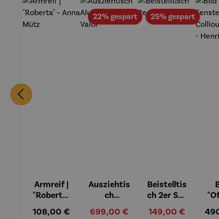
Rabatt
Rabat
22% gespart
25% gespart
Armreif |
Ausziehtis
Beistelltis
B
"Roberta"
ch
ch 2er Set
"O
– Anna
Aluminiu
– Dalias
Fen
Regulärer Preis:
Verkaufspreis:
Verkaufspreis:
Reg
108,00 €
699,00 €
149,00 €
49
Mütz
m – Valor
Col