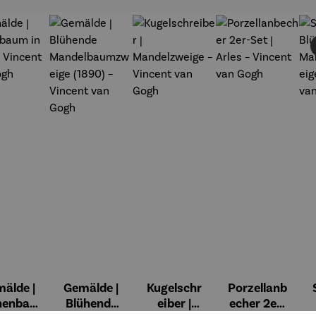
älde |
Gemälde |
Kugelschr
Porzellanb
nenbau
Blühende
eiber |
echer 2er-