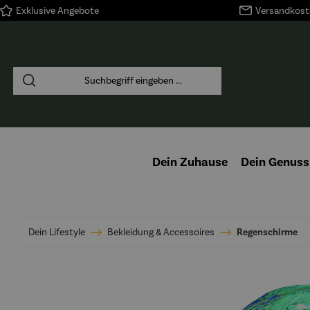
Exklusive Angebote
Versandkoste
springen
Zur Hauptnavigation springen
Dein Zuhause
Dein Genuss
Dein Lifestyle
Bekleidung & Accessoires
Regenschirme
Bildergalerie überspringen