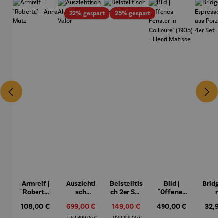
Rabatt
Rabatt
22% gespart
25% gespart
Armreif |
Ausziehti
Beistelltis
Bild |
Brid
"Roberta"
sch
ch 2er Set
"Offenes
– Anna
Aluminiu
– Dalias
Fenster in
Espr
Regulärer Preis:
Verkaufspreis:
Verkaufspreis:
Regulärer Preis:
Regu
108,00 €
699,00 €
149,00 €
490,00 €
32,
Mütz
m – Valor
Collioure"
eche
(1905) -
Porze
Regulärer Preis:
Regulärer Preis:
UVP
899,00 €
UVP
199,00 €