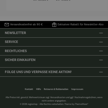
Henri
4er
Matisse
Versandkostenfrei ab 90 €
Exklusiver Rabatt für Newsletter-Abo
NEWSLETTER
SERVICE
RECHTLICHES
SICHER EINKAUFEN
FOLGE UNS UND VERPASSE KEINE AKTION!
Kontakt
Hilfe
Retouren & Reklamation
Impressum
Alle Preise inkl. gesetzl. Mehrwertsteuer zzgl.
Versandkosten
und ggf. Nachnahmegebühren, wenn
nicht anders angegeben.
© 2026 regioshop - Alle Rechte vorbehalten. Theme by
ThemeWare®