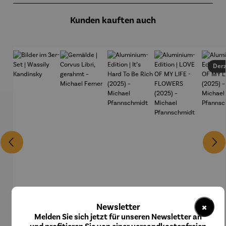
Kunden kauften auch
Derz
×
Newsletter
Melden Sie sich jetzt für unseren Newsletter an