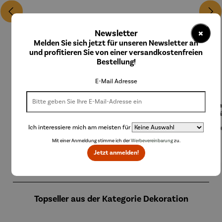
×
Newsletter
Melden Sie sich jetzt für unseren Newsletter an
und profitieren Sie von einer versandkostenfreien
Bestellung!
E-Mail Adresse
Beleuchte
Bodenleu
Brick BBQ
Champag
Cha
te Schale
chte
Set - 3tlg
nerkühler
nerk
– ARENA
Hocker
Cocoon
MON
Ich interessiere mich am meisten für
Regulärer Preis:
Regulärer Preis:
Regulärer Preis:
Regulärer Preis:
Regul
109,00 €
349,00 €
79,00 €
189,00 €
249,
mit Solar
– Lumen
Mit einer Anmeldung stimme ich der
Werbevereinbarung
zu.
Jetzt anmelden!
Produktgalerie überspringen
Topseller aus der Kategorie Dekoration