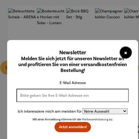
×
Newsletter
Melden Sie sich jetzt für unseren Newsletter an
und profitieren Sie von einer versandkostenfreien
Bestellung!
E-Mail Adresse
Ich interessiere mich am meisten für
Mit einer Anmeldung stimme ich der
Werbevereinbarung
zu.
Beleuchte
Bodenleu
Brick BBQ
Champag
Cha
Jetzt anmelden!
te Schale
chte
Set - 3tlg
nerkühler
nerk
– ARENA
Hocker
Cocoon
MON