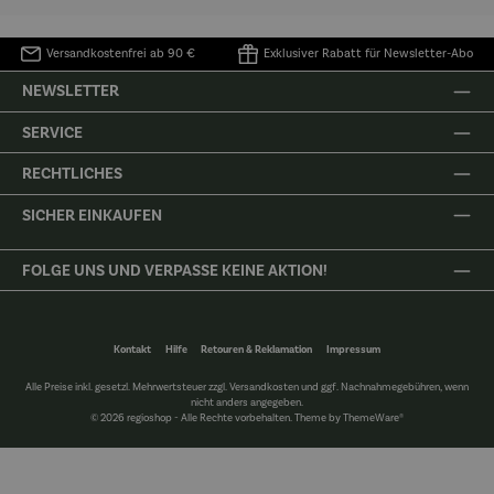
Versandkostenfrei ab 90 €
Exklusiver Rabatt für Newsletter-Abo
NEWSLETTER
SERVICE
RECHTLICHES
SICHER EINKAUFEN
FOLGE UNS UND VERPASSE KEINE AKTION!
Kontakt
Hilfe
Retouren & Reklamation
Impressum
Alle Preise inkl. gesetzl. Mehrwertsteuer zzgl.
Versandkosten
und ggf. Nachnahmegebühren, wenn
nicht anders angegeben.
© 2026 regioshop - Alle Rechte vorbehalten. Theme by
ThemeWare®