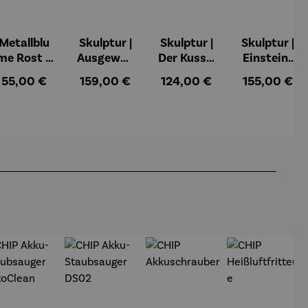
Metallblu
Skulptur |
Skulptur |
Skulptur |
me Rost –
Ausgewog
Der Kuss –
Einstein-
Tilo
enheit –
Gerard
Kopf mit
Regulärer Preis:
Regulärer Preis:
Regulärer Preis:
Regulärer Pr
55,00 €
159,00 €
124,00 €
155,00 €
Gerard
goldener
Zunge – J.
Nemecek