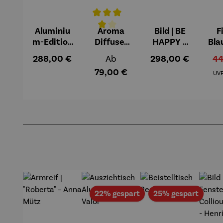
Aluminiu
Aroma
Bild | BE
F
Durchschnittliche Bewertung von 4 v
m-Edition
Diffuser
HAPPY –
Bla
| LOVE OF
und
Michael
Regulärer Preis:
Regulärer Preis:
Regulärer Preis:
Ve
288,00 €
Ab
298,00 €
44
MY LIFE
Laterne –
Pfannsch
79,00 €
(2025) –
Sophie
midt
UV
Michael
Pfannsch
midt
Produktgalerie überspringen
Rabatt
Rabat
22% gespart
25% gespart