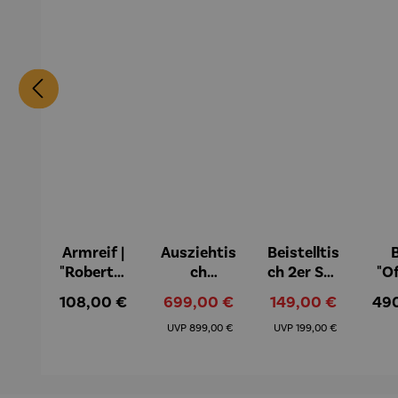
Armreif |
Ausziehtis
Beistelltis
B
"Roberta"
ch
ch 2er Set
"O
– Anna
Aluminiu
– Dalias
Fen
Regulärer Preis:
Verkaufspreis:
Verkaufspreis:
Reg
108,00 €
699,00 €
149,00 €
49
Mütz
m – Valor
Col
Regulärer Preis:
Regulärer Preis:
(1
UVP
899,00 €
UVP
199,00 €
H
Ma