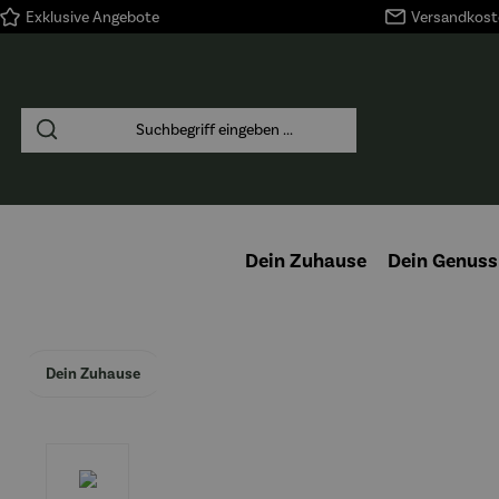
Exklusive Angebote
Versandkoste
springen
Zur Hauptnavigation springen
Dein Zuhause
Dein Genuss
Dein Zuhause
Bildergalerie überspringen