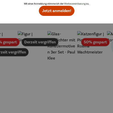
Mit einer Anmeldung stimme ich der
Werbevereinbarung
zu.
Jetzt anmelden!
Topseller aus der Kategorie Dekoration
Rabatt
Ra
% gespart
Derzeit vergriffen
50% gespart
zeit vergriffen