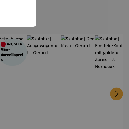
49,50 €
batt
Abo-
Vorteilsprei
s