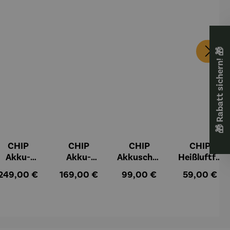
🎁 Rabatt sichern! 🎁
CHIP
CHIP
CHIP
CHIP
Akku-
Akku-
Akkuschra
Heißluftfri
Staubsau
Staubsau
uber
tteuse
:
Regulärer Preis:
Regulärer Preis:
Regulärer Preis:
Regulärer Pr
249,00 €
169,00 €
99,00 €
59,00 €
ger
ger DS02
AutoClean