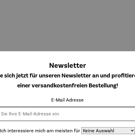
Newsletter
e sich jetzt für unseren Newsletter an und profitier
einer versandkostenfreien Bestellung!
ampag
Champag
Champag
Drehteller
kühler
nerkühler
nerkühler
– Lazy
ocoon
MONACO
NIZZA
Susi
E-Mail Adresse
ulärer Preis:
Regulärer Preis:
Regulärer Preis:
Regulärer Preis
9,00 €
249,00 €
199,00 €
149,00 €
Ich interessiere mich am meisten für