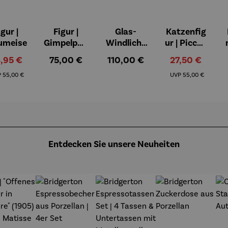
igur |
Figur |
Glas-
Katzenfig
on 5 Sternen
umeise
Gimpelpaa
Windlicht
ur | Piccoli
r
er mit
aiutanti -
rkaufspreis:
Regulärer Preis:
Regulärer Preis:
Verkaufspreis:
,95 €
75,00 €
110,00 €
27,50 €
Künstlerm
Rosina
Regulärer Preis:
Regulärer Preis:
otiven 3er
Wachtmei
P
55,00 €
UVP
55,00 €
Set - Paul
ster
Klee
Entdecken Sie unsere Neuheiten
t