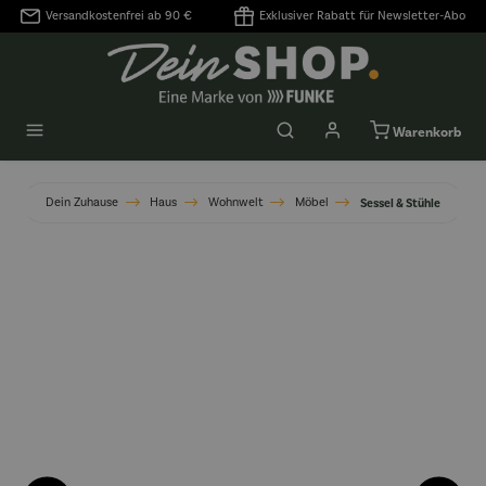
Versandkostenfrei ab 90 €
Exklusiver Rabatt für Newsletter-Abo
alt springen
Warenkorb
Dein Zuhause
Haus
Wohnwelt
Möbel
Sessel & Stühle
Bildergalerie überspringen