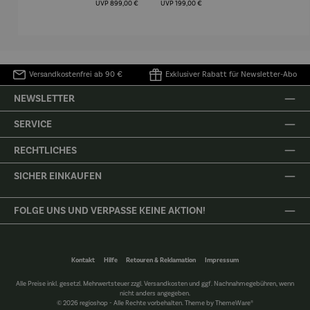
(1905) -
Porze
UVP
899,00 €
UVP
199,00 €
Henri
4er
Matisse
Versandkostenfrei ab 90 €
Exklusiver Rabatt für Newsletter-Abo
NEWSLETTER
SERVICE
RECHTLICHES
SICHER EINKAUFEN
FOLGE UNS UND VERPASSE KEINE AKTION!
Kontakt
Hilfe
Retouren & Reklamation
Impressum
Alle Preise inkl. gesetzl. Mehrwertsteuer zzgl.
Versandkosten
und ggf. Nachnahmegebühren, wenn
nicht anders angegeben.
© 2026 regioshop - Alle Rechte vorbehalten. Theme by
ThemeWare®