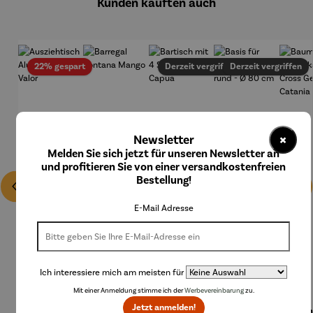
Kunden kauften auch
Rabatt
22% gespart
Derzeit vergriffen
Derzeit vergriffen
×
Newsletter
Melden Sie sich jetzt für unseren Newsletter an
und profitieren Sie von einer versandkostenfreien
Bestellung!
E-Mail Adresse
Ich interessiere mich am meisten für
Mit einer Anmeldung stimme ich der
Werbevereinbarung
zu.
Jetzt anmelden!
Ausziehti
Barregal
Bartisch
Basis für
Bau