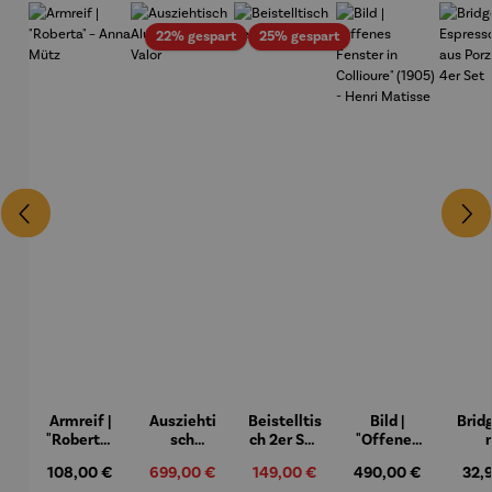
Rabatt
Rabatt
22% gespart
25% gespart
Armreif |
Ausziehti
Beistelltis
Bild |
Brid
"Roberta"
sch
ch 2er Set
"Offenes
– Anna
Aluminiu
– Dalias
Fenster in
Espr
Regulärer Preis:
108,00 €
Verkaufspreis:
699,00 €
Verkaufspreis:
149,00 €
Regulärer Preis:
490,00 €
Regu
32,
Mütz
m – Valor
Collioure"
eche
Regulärer Preis:
Regulärer Preis: