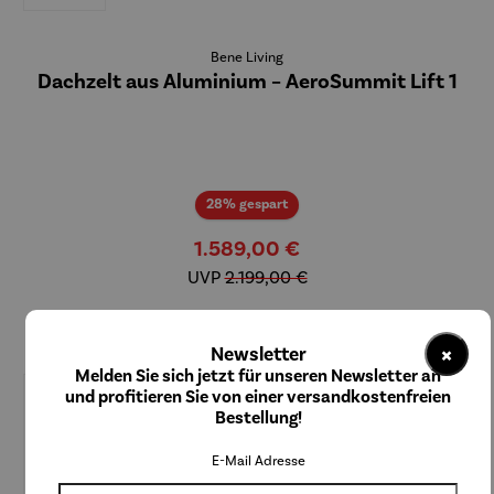
Bene Living
Dachzelt aus Aluminium – AeroSummit Lift 1
Rabatt
28% gespart
1.589,00 €
UVP
2.199,00 €
Lieferzeit: 14 Tage
×
Newsletter
Melden Sie sich jetzt für unseren Newsletter an
Dachzelt-Aktion:
und profitieren Sie von einer versandkostenfreien
Bestellung!
Bitte nachstehend auswählen, ob die
Feuerschale
,
im Wert von
119,90€, kostenlose zu der Dachzeltbestellung hinzugefügt
E-Mail Adresse
werden soll.
Für die kostenlose Beigabe dieses Produktes ist die Auswahl