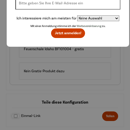
zwingend erforderlich.
(Aktionszeitraum - 31.12.2025). Nur solange der Vorrat reicht!
Ich interessiere mich am meisten für
Mit einer Anmeldung stimme ich der
Werbevereinbarung
zu.
(Pflichtfeld)
Auswahl Gratisprodukt
Jetzt anmelden!
Feuerschale Idaho BF101004 - gratis
Kein Gratis-Produkt dazu
Teile diese Konfiguration
Einmal-Link
Teilen