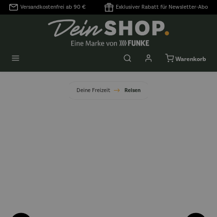
Versandkostenfrei ab 90 €
Exklusiver Rabatt für Newsletter-Abo
alt springen
Warenkorb
Deine Freizeit
Reisen
Bildergalerie überspringen