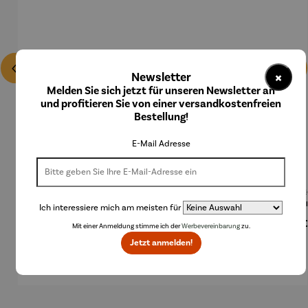
×
Newsletter
Melden Sie sich jetzt für unseren Newsletter an
und profitieren Sie von einer versandkostenfreien
Bestellung!
E-Mail Adresse
Bodenplat
Brenngel
Decke mit
Deckel für
Decke
te für
für
Ärmeln
Feuerscha
Feue
Ich interessiere mich am meisten für
Feuerkorb
Gelfeuers
le mit
le ru
Regulärer Preis:
Regulärer Preis:
Regulärer Preis:
Regulärer Preis:
Regu
69,90 €
10,50 €
74,95 €
49,90 €
49,
rund Ø 70
telle -
Rand - Ø
60,
Mit einer Anmeldung stimme ich der
Werbevereinbarung
zu.
cm
FUOCO
61,5 cm
Jetzt anmelden!
Produktgalerie überspringen