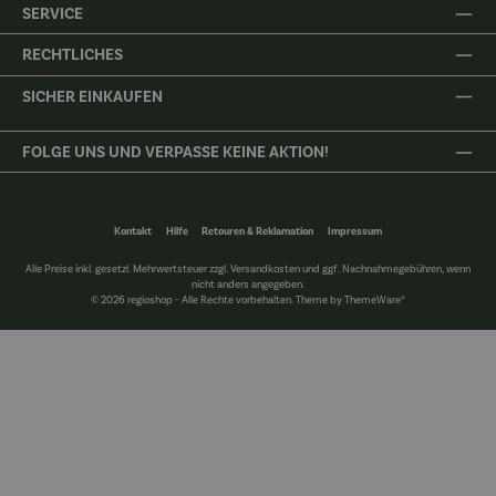
SERVICE
RECHTLICHES
SICHER EINKAUFEN
FOLGE UNS UND VERPASSE KEINE AKTION!
Kontakt
Hilfe
Retouren & Reklamation
Impressum
Alle Preise inkl. gesetzl. Mehrwertsteuer zzgl.
Versandkosten
und ggf. Nachnahmegebühren, wenn
nicht anders angegeben.
© 2026 regioshop - Alle Rechte vorbehalten. Theme by
ThemeWare®