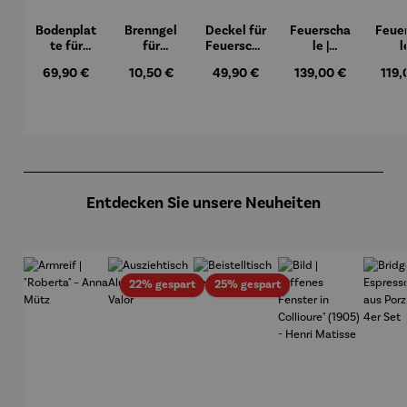
Bodenplat
Brenngel
Deckel für
Feuerscha
Feue
te für
für
Feuerscha
le |
l
Feuerkorb
Gelfeuers
le mit
Washingt
Mary
Regulärer Preis:
Regulärer Preis:
Regulärer Preis:
Regulärer Preis:
Regu
69,90 €
10,50 €
49,90 €
139,00 €
119,
rund Ø 70
telle -
Rand - Ø
on
cm
FUOCO
61,5 cm
Produktgalerie überspringen
Entdecken Sie unsere Neuheiten
Rabatt
Rabatt
22% gespart
25% gespart