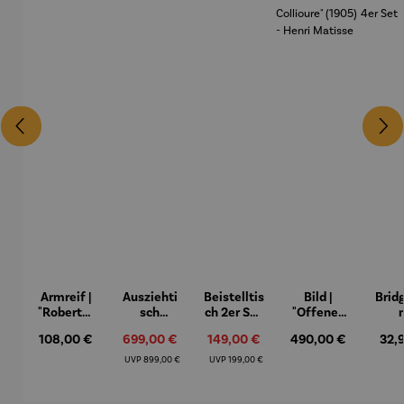
Armreif |
Ausziehti
Beistelltis
Bild |
Brid
"Roberta"
sch
ch 2er Set
"Offenes
– Anna
Aluminiu
– Dalias
Fenster in
Espr
Regulärer Preis:
108,00 €
Verkaufspreis:
699,00 €
Verkaufspreis:
149,00 €
Regulärer Preis:
490,00 €
Regu
32,
Mütz
m – Valor
Collioure"
eche
(1905) -
Porze
Regulärer Preis:
Regulärer Preis:
UVP
899,00 €
UVP
199,00 €
Henri
4er
Matisse