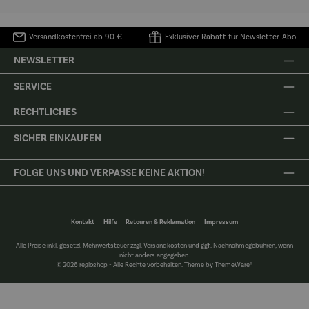
Versandkostenfrei ab 90 €
Exklusiver Rabatt für Newsletter-Abo
NEWSLETTER
SERVICE
RECHTLICHES
SICHER EINKAUFEN
FOLGE UNS UND VERPASSE KEINE AKTION!
Kontakt
Hilfe
Retouren & Reklamation
Impressum
Alle Preise inkl. gesetzl. Mehrwertsteuer zzgl.
Versandkosten
und ggf. Nachnahmegebühren, wenn
nicht anders angegeben.
© 2026 regioshop - Alle Rechte vorbehalten. Theme by
ThemeWare®