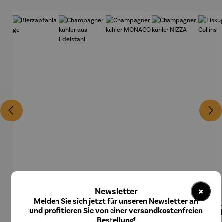
×
Newsletter
Melden Sie sich jetzt für unseren Newsletter an
Bierzapfa
Champag
Champag
Champag
Eisku
und profitieren Sie von einer versandkostenfreien
nlage
nerkühler
nerkühler
nerkühler
Col
Bestellung!
aus
MONACO
NIZZA