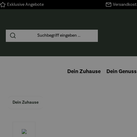
Exklusive Angebote
Versandkoste
springen
Zur Hauptnavigation springen
Dein Zuhause
Dein Genuss
Dein Zuhause
Bildergalerie überspringen