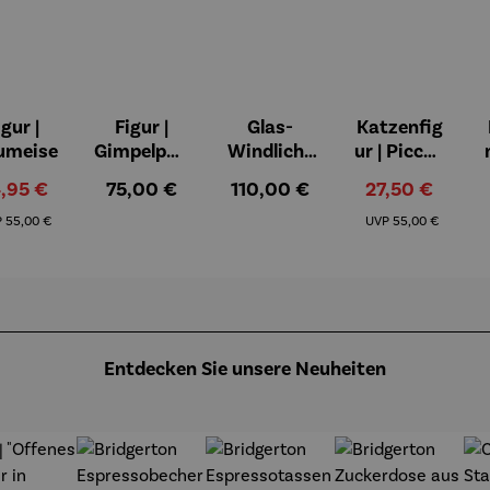
igur |
Figur |
Glas-
Katzenfig
on 5 Sternen
umeise
Gimpelpaa
Windlicht
ur | Piccoli
r
er mit
aiutanti -
rkaufspreis:
Regulärer Preis:
Regulärer Preis:
Verkaufspreis:
,95 €
75,00 €
110,00 €
27,50 €
Künstlerm
Rosina
Regulärer Preis:
Regulärer Preis:
otiven 3er
Wachtmei
P
55,00 €
UVP
55,00 €
Set - Paul
ster
Klee
Entdecken Sie unsere Neuheiten
t