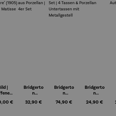
ild |
Bridgerto
Bridgerto
Bridgerto
ffenes
n
n
n
ster in
Espressob
Espressot
Zuckerdos
ulärer Preis:
Regulärer Preis:
Regulärer Preis:
Regulärer Preis
0,00 €
32,90 €
74,90 €
24,90 €
lioure"
echer aus
assen Set |
e aus
905) -
Porzellan |
4 Tassen &
Porzellan
enri
4er Set
Untertass