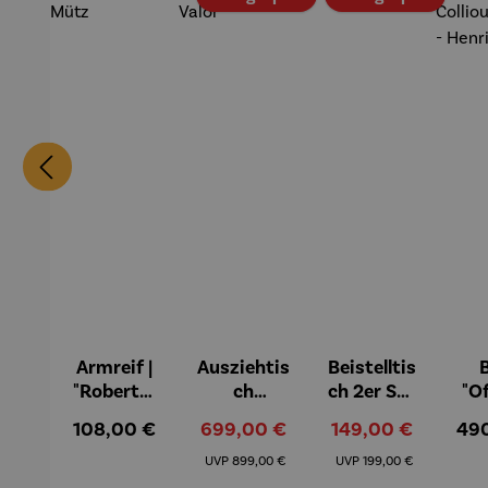
Armreif |
Ausziehtis
Beistelltis
B
"Roberta"
ch
ch 2er Set
"O
– Anna
Aluminiu
– Dalias
Fen
Regulärer Preis:
Verkaufspreis:
Verkaufspreis:
Reg
108,00 €
699,00 €
149,00 €
49
Mütz
m – Valor
Col
Regulärer Preis:
Regulärer Preis:
(1
UVP
899,00 €
UVP
199,00 €
H