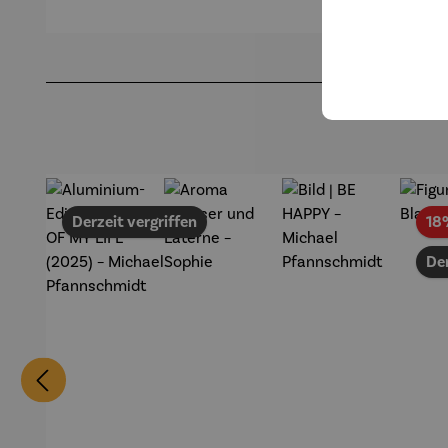
-Gardemin
Schlumpf
Sch
Produktgalerie überspringen
Derzeit vergriffen
18
Der