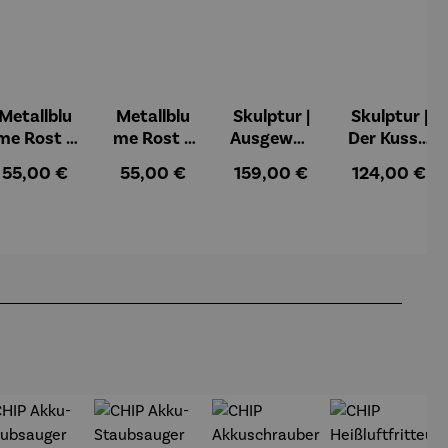
Metallblu
Metallblu
Skulptur |
Skulptur |
me Rost –
me Rost –
Ausgewog
Der Kuss –
Mica
Tilo
enheit –
Gerard
Regulärer Preis:
Regulärer Preis:
Regulärer Preis:
Regulärer Pr
55,00 €
55,00 €
159,00 €
124,00 €
Gerard