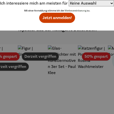
lumpfi
Ich interessiere mich am meisten für
ne
Mit einer Anmeldung stimme ich der
Werbevereinbarung
zu.
Jetzt anmelden!
Topseller aus der Kategorie Dekoration
Rabatt
Ra
% gespart
Derzeit vergriffen
50% gespart
zeit vergriffen