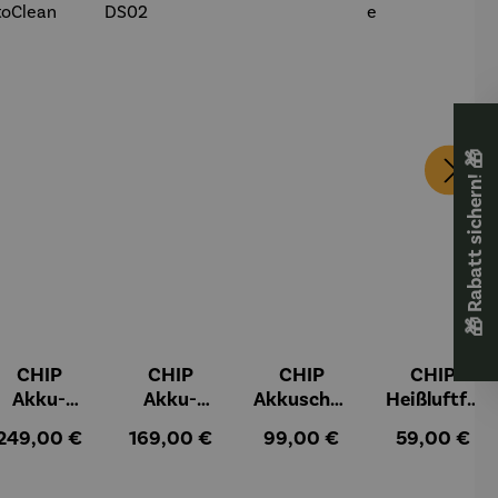
🎁 Rabatt sichern! 🎁
CHIP
CHIP
CHIP
CHIP
Akku-
Akku-
Akkuschra
Heißluftfri
Staubsau
Staubsau
uber
tteuse
:
Regulärer Preis:
Regulärer Preis:
Regulärer Preis:
Regulärer Pr
249,00 €
169,00 €
99,00 €
59,00 €
ger
ger DS02
AutoClean