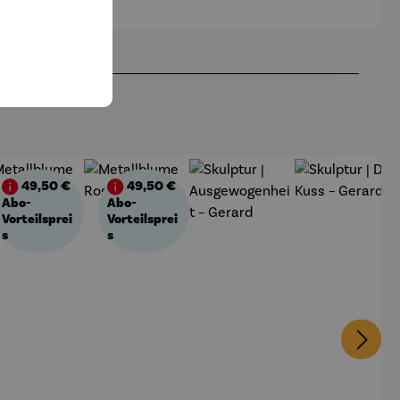
amer
Fuchs – ©
Antoine de
Saint-
Exupéry
49,50 €
49,50 €
batt
Abo-
Abo-
Vorteilsprei
Vorteilsprei
s
s