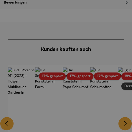
Bewertungen
Produktgalerie überspringen
Kunden kauften auch
Rabatt
Rabatt
Rabatt
17% gespart
17% gespart
17% gespart
18%
Derz