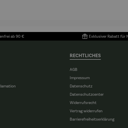
905) -
Porzellan |
4 Tassen &
Porzellan
enri
4er Set
Untertass
tisse
en mit
Metallgest
ell
nfrei ab 90 €
Exklusiver Rabatt für
RECHTLICHES
AGB
Impressum
klamation
Datenschutz
n
Datenschutzcenter
Widerrufsrecht
Vertrag widerrufen
Barrierefreiheitserklärung