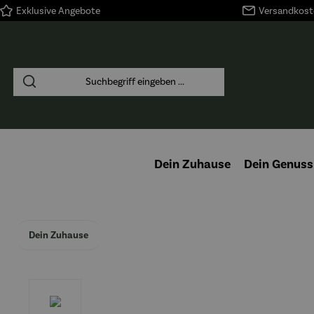
Exklusive Angebote
Versandkoste
springen
Zur Hauptnavigation springen
Dein Zuhause
Dein Genuss
Dein Zuhause
Bildergalerie überspringen