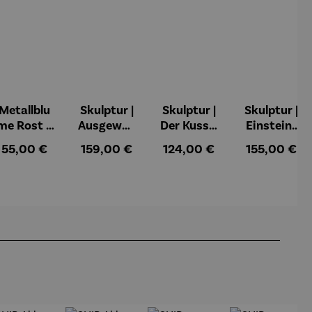
Metallblu
Skulptur |
Skulptur |
Skulptur |
me Rost –
Ausgewog
Der Kuss –
Einstein-
Tilo
enheit –
Gerard
Kopf mit
Regulärer Preis:
Regulärer Preis:
Regulärer Preis:
Regulärer Pr
55,00 €
159,00 €
124,00 €
155,00 €
Gerard
goldener
Zunge – J.
Nemecek