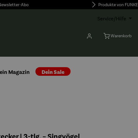
 Newsletter-Abo
Produkte von FUNKE
Service/Hilfe
Warenkorb
ein Magazin
Dein Sale
cker | 3-tlg. – Singvögel