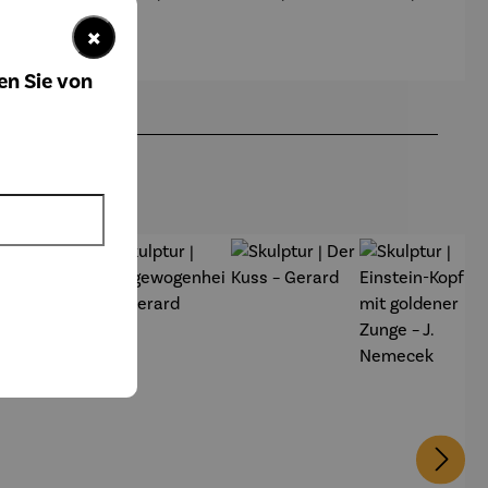
Vögel auf
mit Fisch
n |
Ast
Aufmerks
×
amer
Fuchs – ©
en Sie von
Antoine de
Saint-
Exupéry
49,50 €
batt
Abo-
Vorteilsprei
s