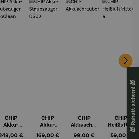
🎁 Rabatt sichern! 🎁
CHIP
CHIP
CHIP
CHIP
Akku-
Akku-
Akkuschra
Heißluftfri
Staubsau
Staubsau
uber
tteuse
:
Regulärer Preis:
Regulärer Preis:
Regulärer Preis:
Regulärer Pr
249,00 €
169,00 €
99,00 €
59,00 €
ger
ger DS02