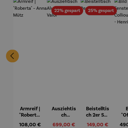
Rabatt
Rabat
22% gespart
25% gespart
Armreif |
Ausziehtis
Beistelltis
B
"Roberta"
ch
ch 2er Set
"O
– Anna
Aluminiu
– Dalias
Fen
Regulärer Preis:
Verkaufspreis:
Verkaufspreis:
Reg
108,00 €
699,00 €
149,00 €
49
Mütz
m – Valor
Col