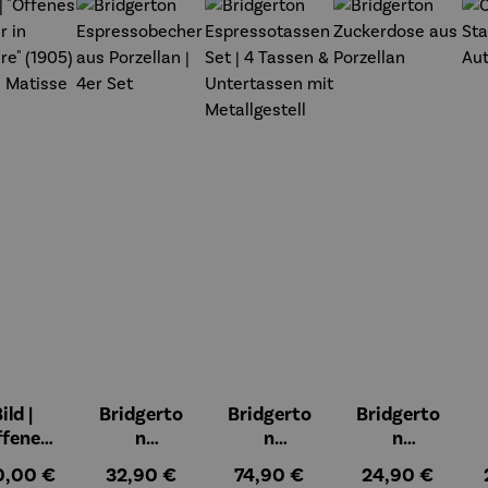
t
ild |
Bridgerto
Bridgerto
Bridgerto
ffenes
n
n
n
ster in
Espressob
Espressot
Zuckerdos
ulärer Preis:
Regulärer Preis:
Regulärer Preis:
Regulärer Preis
0,00 €
32,90 €
74,90 €
24,90 €
lioure"
echer aus
assen Set |
e aus