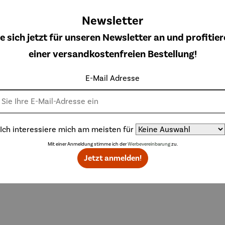
ststei
Regulärer Preis:
Regulärer Preis:
n |
P
59,00 €
UVP
55,00 €
Newsletter
lumpfi
ne
e sich jetzt für unseren Newsletter an und profitier
einer versandkostenfreien Bestellung!
Topseller aus der Kategorie Dekoration
E-Mail Adresse
Ich interessiere mich am meisten für
Rabatt
Ra
% gespart
Derzeit vergriffen
50% gespart
Mit einer Anmeldung stimme ich der
Werbevereinbarung
zu.
zeit vergriffen
Jetzt anmelden!