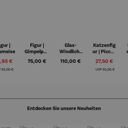
igur |
Figur |
Glas-
Katzenfig
on 5 Sternen
umeise
Gimpelpaa
Windlicht
ur | Piccoli
r
er mit
aiutanti -
rkaufspreis:
Regulärer Preis:
Regulärer Preis:
Verkaufspreis:
,95 €
75,00 €
110,00 €
27,50 €
Künstlerm
Rosina
Regulärer Preis:
Regulärer Preis:
otiven 3er
Wachtmei
P
55,00 €
UVP
55,00 €
Set - Paul
ster
Klee
Entdecken Sie unsere Neuheiten