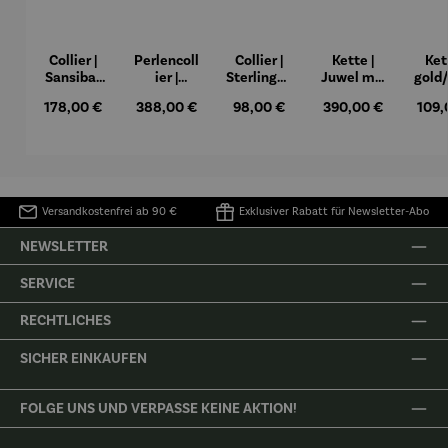
Collier |
Perlencoll
Collier |
Kette |
Ket
Sansibar
ier |
Sterlingsil
Juwel mit
gold
aus
Blumenwi
ber –
Bernstein
us
Regulärer Preis:
Regulärer Preis:
Regulärer Preis:
Regulärer Preis:
Regul
178,00 €
388,00 €
98,00 €
390,00 €
109,
Perlen
ese
Dünensch
Boh
atz
Versandkostenfrei ab 90 €
Exklusiver Rabatt für Newsletter-Abo
NEWSLETTER
SERVICE
RECHTLICHES
SICHER EINKAUFEN
FOLGE UNS UND VERPASSE KEINE AKTION!