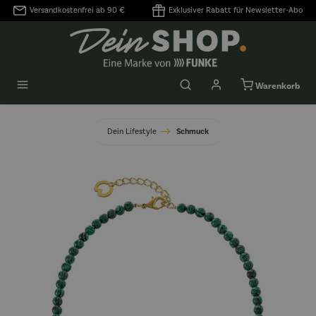
Versandkostenfrei ab 90 €
Exklusiver Rabatt für Newsletter-Abo
alt springen
Warenkorb
Dein Lifestyle
Schmuck
Bildergalerie überspringen