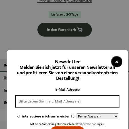
Preise inkl. MwSt. zzgl. Versandkosten
Lieferzeit: 2-3 Tage
In den Warenkorb
×
Newsletter
Beschreibung
Melden Sie sich jetzt für unseren Newsletter an
und profitieren Sie von einer versandkostenfreien
Bestellung!
Über den Künstler
E-Mail Adresse
Informationen zum Hersteller
Bewertungen
Ich interessiere mich am meisten für
Mit einer Anmeldung stimme ich der
Werbevereinbarung
zu.