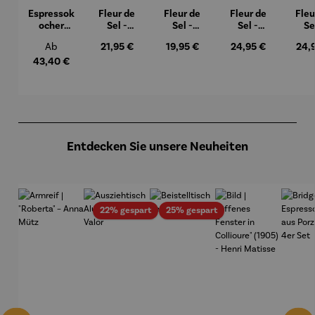
Espressok
Fleur de
Fleur de
Fleur de
Fleu
ocher
Sel -
Sel -
Sel -
Se
Geschenk
Geschenk
Geschenk
Geschenk
Gesc
Regulärer Preis:
Regulärer Preis:
21,95 €
Regulärer Preis:
19,95 €
Regulärer Preis:
24,95 €
Regu
24,
Ab
set –
box
box
box
b
Bialetti
Mitbrings
Mitbrings
Mitbrings
Mitb
43,40 €
Moka
el
el Spicy
el Sweet
el V
Express
Karamell
Produktgalerie überspringen
Entdecken Sie unsere Neuheiten
Rabatt
Rabatt
22% gespart
25% gespart