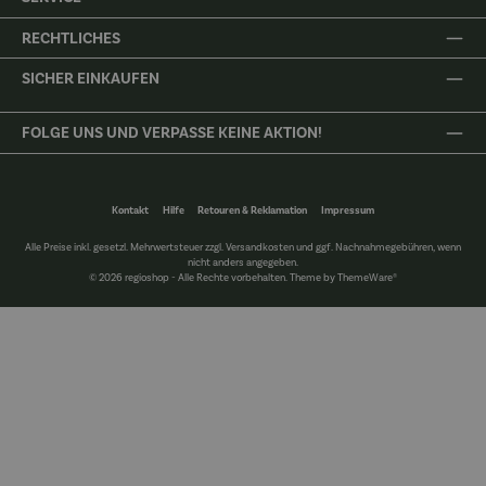
RECHTLICHES
SICHER EINKAUFEN
FOLGE UNS UND VERPASSE KEINE AKTION!
Kontakt
Hilfe
Retouren & Reklamation
Impressum
Alle Preise inkl. gesetzl. Mehrwertsteuer zzgl.
Versandkosten
und ggf. Nachnahmegebühren, wenn
nicht anders angegeben.
© 2026 regioshop - Alle Rechte vorbehalten. Theme by
ThemeWare®