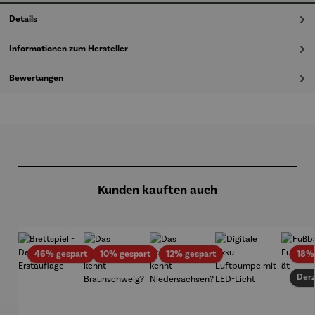
Details
Informationen zum Hersteller
Bewertungen
Produktgalerie überspringen
Kunden kauften auch
Rabatt
Rabatt
Rabatt
46% gespart
10% gespart
12% gespart
18%
Derz