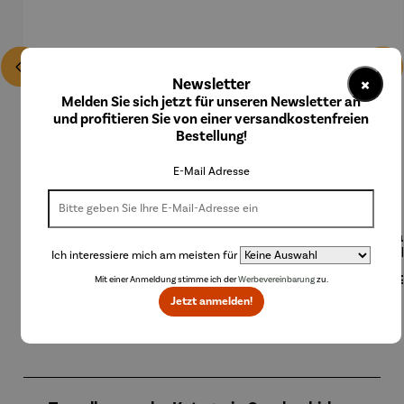
×
Newsletter
Melden Sie sich jetzt für unseren Newsletter an
und profitieren Sie von einer versandkostenfreien
Bestellung!
E-Mail Adresse
Bierzapfa
Champag
Champag
Champag
Eisku
nlage
nerkühler
nerkühler
nerkühler
Col
Ich interessiere mich am meisten für
aus
MONACO
NIZZA
Regulärer Preis:
Regulärer Preis:
Regulärer Preis:
Regulärer Preis:
Regu
199,00 €
59,95 €
249,00 €
199,00 €
24,
Mit einer Anmeldung stimme ich der
Werbevereinbarung
zu.
Edelstahl
Jetzt anmelden!
Produktgalerie überspringen