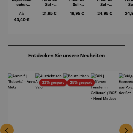
ocher
Sel -
Sel -
Sel -
Se
Geschenk
Geschenk
Geschenk
Geschenk
Gesc
Regulärer Preis:
Regulärer Preis:
Regulärer Preis:
Regulärer Preis:
Regu
Ab
21,95 €
19,95 €
24,95 €
24,
set –
box
box
box
b
Bialetti
Mitbrings
Mitbrings
Mitbrings
Mitb
43,40 €
Moka
el
el Spicy
el Sweet
el V
Express
Karamell
Produktgalerie überspringen
Entdecken Sie unsere Neuheiten
Rabatt
Rabatt
22% gespart
25% gespart