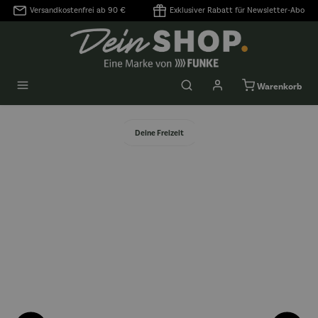
Versandkostenfrei ab 90 €
Exklusiver Rabatt für Newsletter-Abo
alt springen
Warenkorb
Deine Freizeit
Bildergalerie überspringen