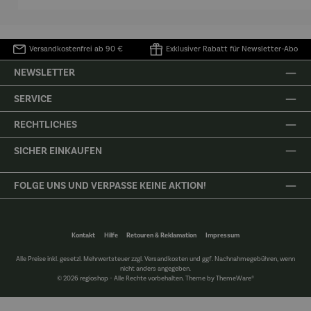
Versandkostenfrei ab 90 €
Exklusiver Rabatt für Newsletter-Abo
NEWSLETTER
SERVICE
RECHTLICHES
SICHER EINKAUFEN
FOLGE UNS UND VERPASSE KEINE AKTION!
Kontakt
Hilfe
Retouren & Reklamation
Impressum
Alle Preise inkl. gesetzl. Mehrwertsteuer zzgl.
Versandkosten
und ggf. Nachnahmegebühren, wenn
nicht anders angegeben.
© 2026 regioshop - Alle Rechte vorbehalten. Theme by
ThemeWare®