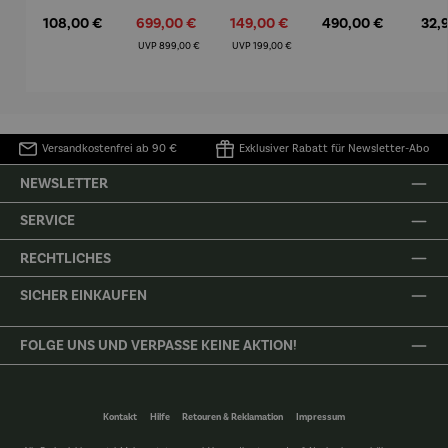
– Anna
Aluminiu
– Dalias
Fenster in
Espr
Regulärer Preis:
Verkaufspreis:
Verkaufspreis:
Regulärer Preis:
Regu
108,00 €
699,00 €
149,00 €
490,00 €
32,
Mütz
m – Valor
Collioure"
eche
(1905) -
Porze
Regulärer Preis:
Regulärer Preis:
UVP
899,00 €
UVP
199,00 €
Henri
4er
Matisse
Versandkostenfrei ab 90 €
Exklusiver Rabatt für Newsletter-Abo
NEWSLETTER
SERVICE
RECHTLICHES
SICHER EINKAUFEN
FOLGE UNS UND VERPASSE KEINE AKTION!
Kontakt
Hilfe
Retouren & Reklamation
Impressum