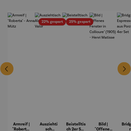
Rabatt
Rabatt
22% gespart
25% gespart
Armreif |
Ausziehti
Beistelltis
Bild |
Brid
"Roberta"
sch
ch 2er Set
"Offenes