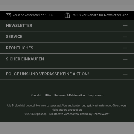
Versandkostenfrei ab 90 €
Exklusiver Rabatt für Newsletter-Abo
NEWSLETTER
SERVICE
RECHTLICHES
SICHER EINKAUFEN
FOLGE UNS UND VERPASSE KEINE AKTION!
Kontakt
Hilfe
Retouren & Reklamation
Impressum
Alle Preise inkl. gesetzl. Mehrwertsteuer zzgl.
Versandkosten
und ggf. Nachnahmegebühren, wenn
nicht anders angegeben.
© 2026 regioshop - Alle Rechte vorbehalten. Theme by
ThemeWare®