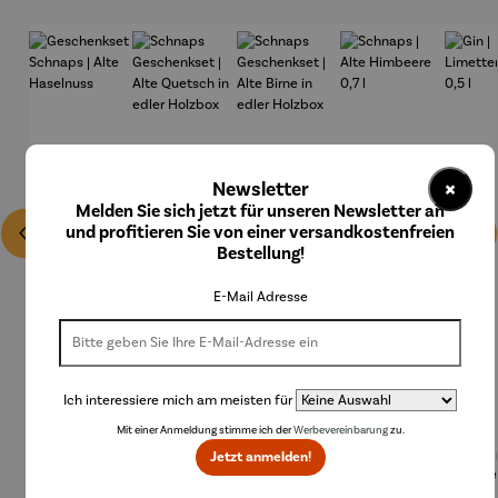
×
Newsletter
Melden Sie sich jetzt für unseren Newsletter an
und profitieren Sie von einer versandkostenfreien
Bestellung!
E-Mail Adresse
Ich interessiere mich am meisten für
Mit einer Anmeldung stimme ich der
Werbevereinbarung
zu.
Geschenk
Schnaps
Schnaps
Schnaps |
Gi
Jetzt anmelden!
set
Geschenk
Geschenk
Alte
Lime
Schnaps |
set | Alte
set | Alte
Himbeere
ikör 