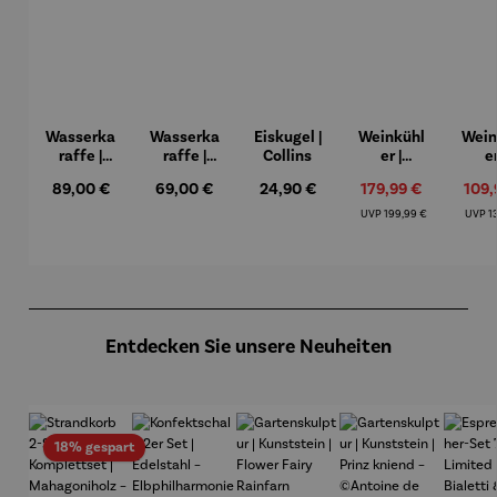
Wasserka
Wasserka
Eiskugel |
Weinkühl
Wein
raffe |
raffe |
Collins
er |
er
Julie
Stripes
WineCase
Wine
Regulärer Preis:
Regulärer Preis:
Regulärer Preis:
Verkaufspreis:
Verk
89,00 €
69,00 €
24,90 €
179,99 €
109,
Deluxe
One 
Inox
Regulärer Preis:
Re
UVP
199,99 €
UVP
1
Produktgalerie überspringen
Entdecken Sie unsere Neuheiten
Rabatt
18% gespart