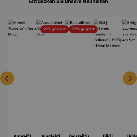
Entdecken Sie unsere Neuheiten
Rabatt
Rabatt
22% gespart
25% gespart
Armreif |
Ausziehti
Beistelltis
Bild |
Brid