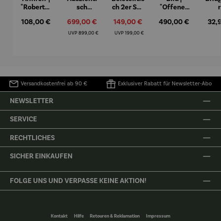
"Roberta"
sch
ch 2er Set
"Offenes
– Anna
Aluminiu
– Dalias
Fenster in
Espr
Regulärer Preis:
108,00 €
Verkaufspreis:
699,00 €
Verkaufspreis:
149,00 €
Regulärer Preis:
490,00 €
Regu
32,
Mütz
m – Valor
Collioure"
eche
(1905) -
Porze
Regulärer Preis:
Regulärer Preis:
UVP
899,00 €
UVP
199,00 €
Henri
4er
Matisse
Versandkostenfrei ab 90 €
Exklusiver Rabatt für Newsletter-Abo
NEWSLETTER
SERVICE
RECHTLICHES
SICHER EINKAUFEN
FOLGE UNS UND VERPASSE KEINE AKTION!
Kontakt
Hilfe
Retouren & Reklamation
Impressum