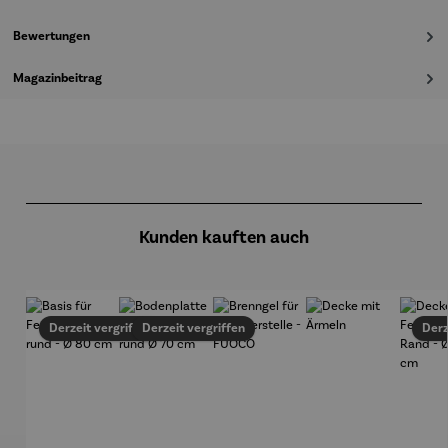
Bewertungen
Magazinbeitrag
Produktgalerie überspringen
Kunden kauften auch
Derzeit vergriffen
Derzeit vergriffen
Derz