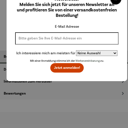
Melden Sie sich jetzt für unseren Newsletter an
beige
grau
grün
und profitieren Sie von einer versandkostenfreien
Bestellung!
In den Warenkorb
E-Mail Adresse
Ich interessiere mich am meisten für
Beschreibung
Mit einer Anmeldung stimme ich der
Werbevereinbarung
zu.
Jetzt anmelden!
Details
Informationen zum Hersteller
Bewertungen
Produktgalerie überspringen