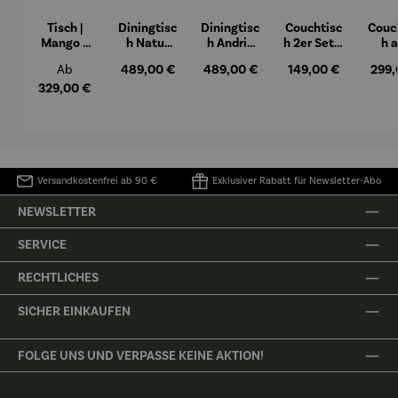
Tisch |
Diningtisc
Diningtisc
Couchtisc
Couc
Mango –
h Natur
h Andria
h 2er Set –
h 
Avola
Oak – Oria
Black Oak
Fermo
Mang
Regulärer Preis:
Regulärer Preis:
Regulärer Preis:
Regulärer Preis:
Regul
Ab
489,00 €
489,00 €
149,00 €
299,
z – S
329,00 €
Versandkostenfrei ab 90 €
Exklusiver Rabatt für Newsletter-Abo
NEWSLETTER
SERVICE
RECHTLICHES
SICHER EINKAUFEN
FOLGE UNS UND VERPASSE KEINE AKTION!