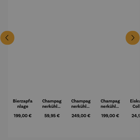
Bierzapfa
Champag
Champag
Champag
Eisku
nlage
nerkühler
nerkühler
nerkühler
Col
aus
MONACO
NIZZA
Regulärer Preis:
199,00 €
Regulärer Preis:
59,95 €
Regulärer Preis:
249,00 €
Regulärer Preis:
199,00 €
Regu
24,
Edelstahl