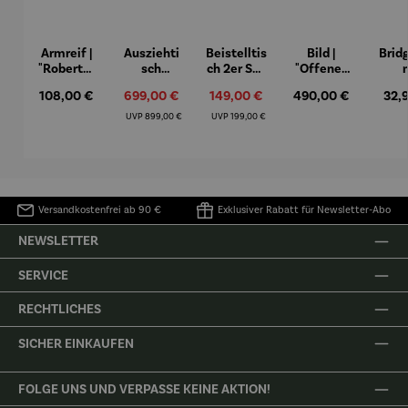
Armreif |
Ausziehti
Beistelltis
Bild |
Brid
"Roberta"
sch
ch 2er Set
"Offenes
– Anna
Aluminiu
– Dalias
Fenster in
Espr
Regulärer Preis:
108,00 €
Verkaufspreis:
699,00 €
Verkaufspreis:
149,00 €
Regulärer Preis:
490,00 €
Regu
32,
Mütz
m – Valor
Collioure"
eche
(1905) -
Porze
Regulärer Preis:
Regulärer Preis:
UVP
899,00 €
UVP
199,00 €
Henri
4er
Matisse
Versandkostenfrei ab 90 €
Exklusiver Rabatt für Newsletter-Abo
NEWSLETTER
SERVICE
RECHTLICHES
SICHER EINKAUFEN
FOLGE UNS UND VERPASSE KEINE AKTION!