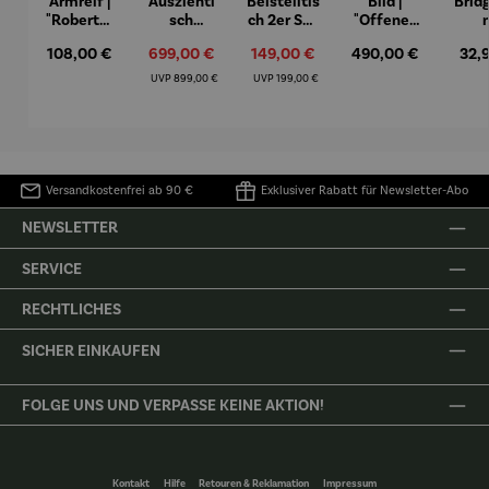
Armreif |
Ausziehti
Beistelltis
Bild |
Brid
"Roberta"
sch
ch 2er Set
"Offenes
– Anna
Aluminiu
– Dalias
Fenster in
Espr
Regulärer Preis:
Verkaufspreis:
Verkaufspreis:
Regulärer Preis:
Regu
108,00 €
699,00 €
149,00 €
490,00 €
32,
Mütz
m – Valor
Collioure"
eche
(1905) -
Porze
Regulärer Preis:
Regulärer Preis:
UVP
899,00 €
UVP
199,00 €
Henri
4er
Matisse
Versandkostenfrei ab 90 €
Exklusiver Rabatt für Newsletter-Abo
NEWSLETTER
SERVICE
RECHTLICHES
SICHER EINKAUFEN
FOLGE UNS UND VERPASSE KEINE AKTION!
Kontakt
Hilfe
Retouren & Reklamation
Impressum