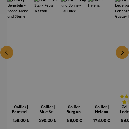
Collier |
Collier |
Collier |
Collier |
Coll
Durchs
Bernstein
Blue Star
Burg und
Helena
Lede
– Sonne,
– Petra
Sonne –
Regulärer Preis:
158,00 €
Regulärer Preis:
290,00 €
Regulärer Preis:
89,00 €
Regulärer Preis:
178,00 €
Regu
89,
Mond und
Waszak
Paul Klee
Lebe
Sterne
um