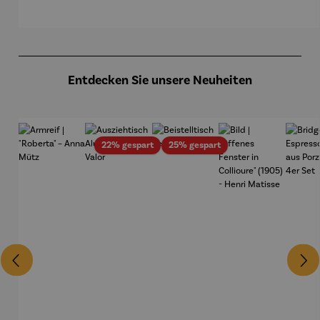
Gus
Kl
Produktgalerie überspringen
Entdecken Sie unsere Neuheiten
Rabatt
Rabatt
22% gespart
25% gespart