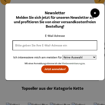
×
Newsletter
Melden Sie sich jetzt für unseren Newsletter an
und profitieren Sie von einer versandkostenfreien
Bestellung!
E-Mail Adresse
Kette |
Anhänger
Ankerkett
Armband
Coll
Ginkgo
| 333er
e |
Gliederke
Spir
mit Achat
Gold
Harmonie
tte |
Frie
Regulärer Preis:
210,00 €
Regulärer Preis:
199,00 €
Regulärer Preis:
Regulärer Preis:
39,00 €
Regu
118,
Ab
– Petra
zweifarbi
rhodiniert
ei
Ich interessiere mich am meisten für
Waszak
g –
oder
Hund
94,00 €
Zirkonia
vergoldet
as
Mit einer Anmeldung stimme ich der
Werbevereinbarung
zu.
Jetzt anmelden!
Produktgalerie überspringen
Topseller aus der Kategorie Kette