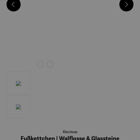
Kleckow
Fußkettchen | Walflosse & Glassteine