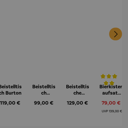
Beistelltis
Beistelltis
Beistelltis
Bierkisten
5 von 5 Sternen
Durchschnittl
ch Burton
ch
che
aufsatz
Teakholz
Teakholz –
Teak mit
Regulärer Preis:
Regulärer Preis:
Regulärer Preis:
Verkaufspre
119,00 €
99,00 €
129,00 €
79,00 €
rund –
Verwood
Klappe
Regulärer Pre
Milton
UVP
139,00 €