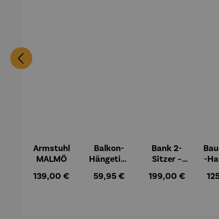
Armstuhl
Balkon-
Bank 2-
Ba
MALMÖ
Hängetisc
Sitzer –
-Ha
h
MALMÖ
Regulärer Preis:
Regulärer Preis:
Regulärer Preis:
Reg
139,00 €
59,95 €
199,00 €
12
BERKELEY