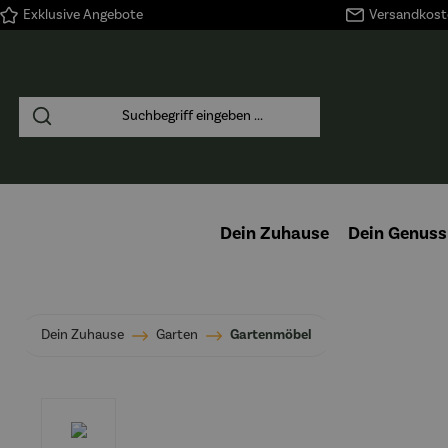
Exklusive Angebote
Versandkoste
springen
Zur Hauptnavigation springen
Dein Zuhause
Dein Genuss
Dein Zuhause
Garten
Gartenmöbel
Bildergalerie überspringen