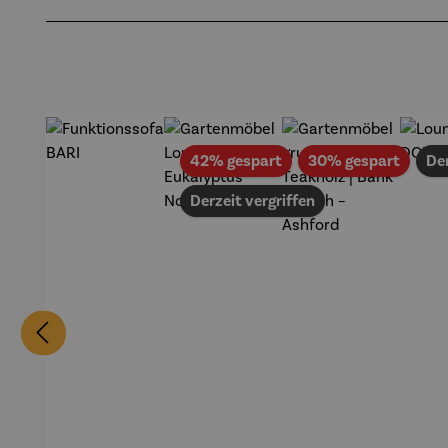
Produktgalerie überspringen
Rabatt
Rabat
42% gespart
30% gespart
Der
Derzeit vergriffen