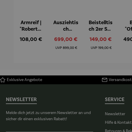
Armreif |
Ausziehtis
Beistelltis
B
"Roberta"
ch
ch 2er Set
"O
– Anna
Aluminiu
– Dalias
Fen
Regulärer Preis:
Verkaufspreis:
Verkaufspreis:
Reg
108,00 €
699,00 €
149,00 €
49
Mütz
m – Valor
Col
Regulärer Preis:
Regulärer Preis:
(1
UVP
899,00 €
UVP
199,00 €
H
Ma
Exklusive Angebote
Versandkoste
NEWSLETTER
SERVICE
Melde dich jetzt zu unserem Newsletter an und
Newsletter
sicher dir einen exklusiven Rabatt!
Hilfe & Kontakt
Retouren & Re