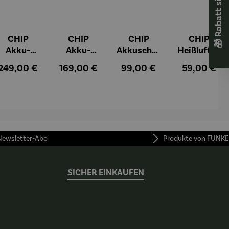
🎁 Rabatt sichern! 🎁
CHIP
CHIP
CHIP
CHIP
Akku-
Akku-
Akkuschra
Heißluftfri
Staubsau
Staubsau
uber
tteuse
:
Regulärer Preis:
Regulärer Preis:
Regulärer Preis:
Regulärer Pr
249,00 €
169,00 €
99,00 €
59,00 €
ger
ger DS02
AutoClean
 Newsletter-Abo
Produkte von FUNKE
SICHER EINKAUFEN