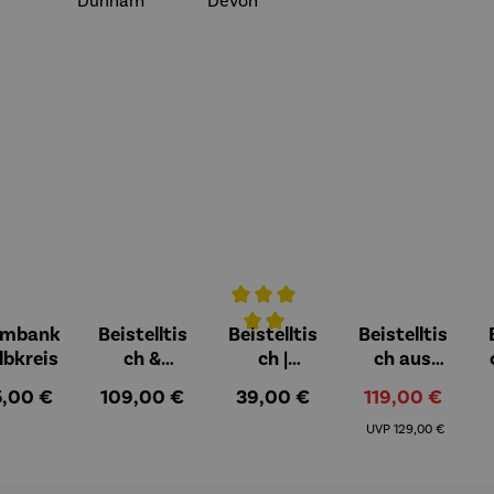
umbank
Beistelltis
Beistelltis
Beistelltis
Durchschnittliche Bewertung von 
lbkreis
ch &
ch |
ch aus
Hocker |
klappbar
Teakholz
ulärer Preis:
Regulärer Preis:
Regulärer Preis:
Verkaufspreis:
5,00 €
109,00 €
39,00 €
119,00 €
Teakholz –
Teakholz –
3er Set
Regulärer Preis:
Dunham
Devon
UVP
129,00 €