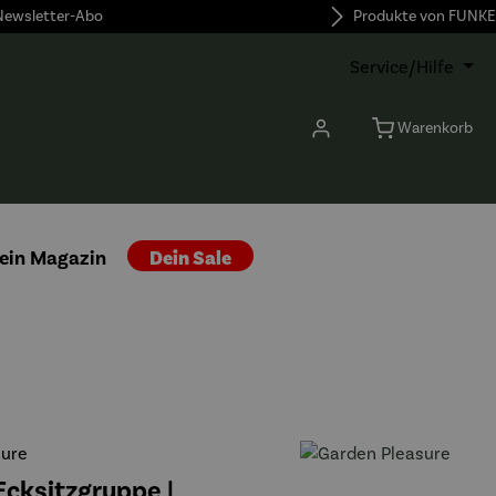
 Newsletter-Abo
Produkte von FUNKE
Service/Hilfe
Warenkorb
ein Magazin
Dein Sale
sure
cksitzgruppe |