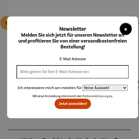
×
Newsletter
Melden Sie sich jetzt für unseren Newsletter an
und profitieren Sie von einer versandkostenfreien
Bestellung!
E-Mail Adresse
Collier |
Kette |
Ohrringe |
Anhänger
Anhä
Sonnensc
Ginkgo
Herz –
| 333er
z
Ich interessiere mich am meisten für
heibe mit
mit Achat
Juliet
Gold
Geb
Regulärer Preis:
Regulärer Preis:
Regulärer Preis:
Regulärer Preis:
R
260,00 €
210,00 €
168,00 €
199,00 €
A
Mit einer Anmeldung stimme ich der
Werbevereinbarung
zu.
Malachitp
– Petra
zweifarbi
od
erlen –
Waszak
g –
Tau
64,
Jetzt anmelden!
Petra
Zirkonia
perso
Waszak
ier
Produktgalerie überspringen