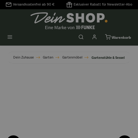
Versandkostenfrei ab 90 €
Exklusiver Rabatt für Newsletter-Abo
alt springen
Warenkorb
Dein Zuhause
Garten
Gartenmöbel
Gartenstühle & Sessel
Bildergalerie überspringen