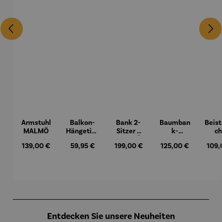
Armstuhl
Balkon-
Bank 2-
Baumban
Beist
MALMÖ
Hängetisc
Sitzer –
k-
ch
h
MALMÖ
Halbkreis
Hock
Regulärer Preis:
139,00 €
Regulärer Preis:
59,95 €
Regulärer Preis:
199,00 €
Regulärer Preis:
125,00 €
Regul
109,
BERKELE
Teak
Y
– Du
Produktgalerie überspringen
Entdecken Sie unsere Neuheiten