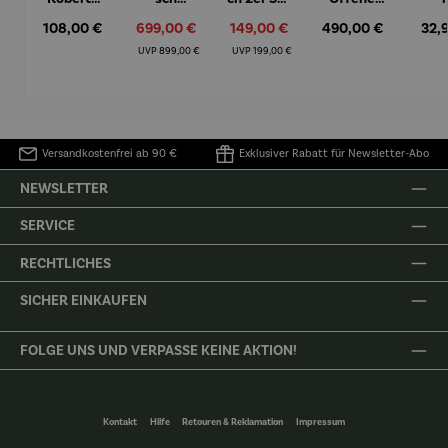
– Anna
Aluminiu
– Dalias
Fenster in
Espr
Regulärer Preis:
108,00 €
Verkaufspreis:
699,00 €
Verkaufspreis:
149,00 €
Regulärer Preis:
490,00 €
Regu
32,
Mütz
m – Valor
Collioure"
eche
(1905) -
Porze
Regulärer Preis:
Regulärer Preis:
UVP
899,00 €
UVP
199,00 €
Henri
4er
Matisse
Versandkostenfrei ab 90 €
Exklusiver Rabatt für Newsletter-Abo
NEWSLETTER
SERVICE
RECHTLICHES
SICHER EINKAUFEN
FOLGE UNS UND VERPASSE KEINE AKTION!
Kontakt
Hilfe
Retouren & Reklamation
Impressum