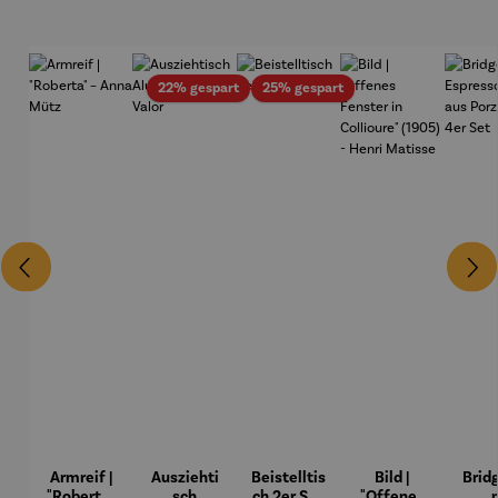
Rabatt
Rabatt
22% gespart
25% gespart
Armreif |
Ausziehti
Beistelltis
Bild |
Brid
"Roberta"
sch
ch 2er Set
"Offenes