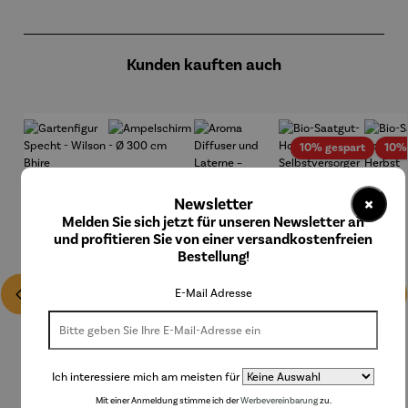
Produktgalerie überspringen
Kunden kauften auch
Rabatt
10% gespart
10%
×
Newsletter
Melden Sie sich jetzt für unseren Newsletter an
und profitieren Sie von einer versandkostenfreien
Bestellung!
E-Mail Adresse
Ich interessiere mich am meisten für
Mit einer Anmeldung stimme ich der
Werbevereinbarung
zu.