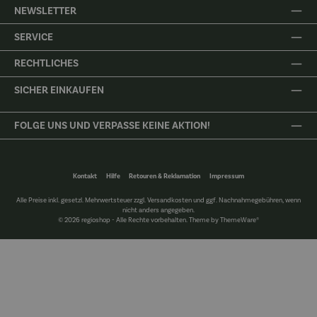
NEWSLETTER
SERVICE
RECHTLICHES
SICHER EINKAUFEN
FOLGE UNS UND VERPASSE KEINE AKTION!
Kontakt
Hilfe
Retouren & Reklamation
Impressum
Alle Preise inkl. gesetzl. Mehrwertsteuer zzgl.
Versandkosten
und ggf. Nachnahmegebühren, wenn
nicht anders angegeben.
© 2026 regioshop - Alle Rechte vorbehalten. Theme by
ThemeWare®