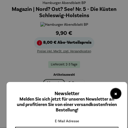
Hamburger Abendblatt BP
Magazin | Nord? Ost? See! Nr. 5 - Die Küsten
Schleswig-Holsteins
9,90 €
8,00 €
Abo-Vorteilspreis
Preise inkl. MwSt. zzgl. Versandkosten
Lieferzeit: 2-3 Tage
auswählen
Artikelauswahl
Magazin
E-Paper
×
Newsletter
In den Warenkorb
Melden Sie sich jetzt für unseren Newsletter an
und profitieren Sie von einer versandkostenfreien
Bestellung!
E-Mail Adresse