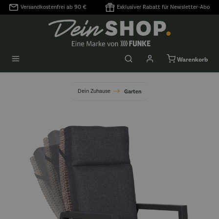
Versandkostenfrei ab 90 €
Exklusiver Rabatt für Newsletter-Abo
alt springen
Warenkorb
Dein Zuhause
Garten
Bildergalerie überspringen