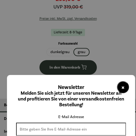
UVP
319,00 €
Preise inkl. MwSt. zzgl. Versandkosten
Lieferzeit: 8-9 Tage
auswählen
Farbauswahl
dunkelgrau
grau
In den Warenkorb
×
Newsletter
Melden Sie sich jetzt für unseren Newsletter an
und profitieren Sie von einer versandkostenfreien
Bestellung!
Beschreibung
E-Mail Adresse
Details
Informationen zum Hersteller