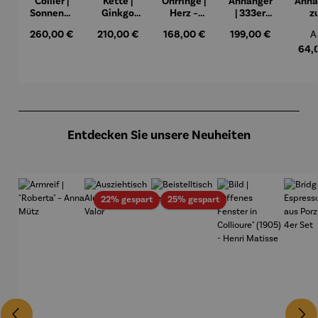
Collier |
Kette |
Ohrringe |
Anhänger
Anhä
Sonnensc
Ginkgo
Herz –
| 333er
z
heibe mit
mit Achat
Juliet
Gold
Geb
Regulärer Preis:
Regulärer Preis:
Regulärer Preis:
Regulärer Preis:
R
260,00 €
210,00 €
168,00 €
199,00 €
A
Malachitp
– Petra
zweifarbi
od
erlen –
Waszak
g –
Tau
64,
Petra
Zirkonia
perso
Waszak
ier
Produktgalerie überspringen
Entdecken Sie unsere Neuheiten
Rabatt
Rabatt
22% gespart
25% gespart