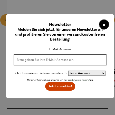
×
Newsletter
Melden Sie sich jetzt für unseren Newsletter an
und profitieren Sie von einer versandkostenfreien
Bestellung!
E-Mail Adresse
Ohrringe |
Creole |
Creole |
Creole
Ket
Herz –
Mondstei
Süßwasse
mit
58
Ich interessiere mich am meisten für
Juliet
n Perle
rperle
Scharnier
Go
Regulärer Preis:
Regulärer Preis:
Regulärer Preis:
Regulärer Preis:
Verk
168,00 €
27,90 €
23,90 €
219,00 €
399,
Mit einer Anmeldung stimme ich der
Werbevereinbarung
zu.
dreif
teilr
Re
Jetzt anmelden!
UVP
4
e
Produktgalerie überspringen