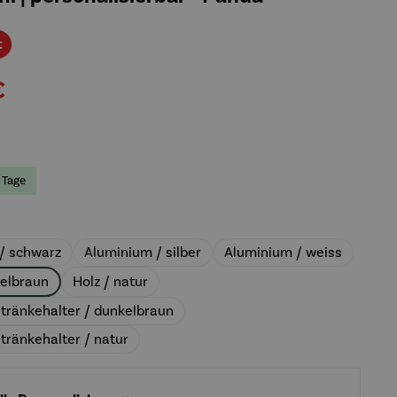
Rabatt
t
€
8 Tage
auswählen
/ schwarz
Aluminium / silber
Aluminium / weiss
kelbraun
Holz / natur
etränkehalter / dunkelbraun
tränkehalter / natur