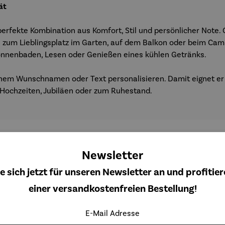
ät
erfekte Kombination aus Komfort, Stil und persönlicher Note.
l zum Lieblingsplatz im Garten, auf dem Balkon oder beim Cam
Sonnenbaden, Lesen oder Genießen eines kühlen Getränks.
inem Wunschnamen oder Text personalisieren. Damit eignet er s
 Hochzeiten, Jubiläen oder zum Ruhestand.
Newsletter
e sich jetzt für unseren Newsletter an und profitier
Kunden kauften auch
einer versandkostenfreien Bestellung!
E-Mail Adresse