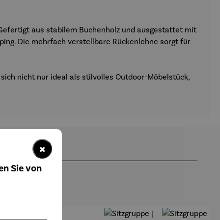
 Gefertigt aus stabilem Buchenholz und ausgestattet mit
ping. Die mehrfach verstellbare Rückenlehne sorgt für
ich nicht nur ideal als stilvolles Outdoor-Möbelstück,
×
en Sie von