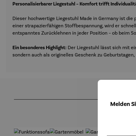
Personalisierbarer Liegestuhl – Komfort trifft Individualit
Dieser hochwertige Liegestuhl Made in Germany ist die p
einer strapazierfähigen Stoffbespannung, wird er schnel
entspanntes Zurücklehnen in jeder Position – ob beim 
Ein besonderes Highlight:
Der Liegestuhl lässt sich mit e
sondern auch als originelles Geschenk zu Geburtstagen,
Produktgalerie überspringen
Melden Si