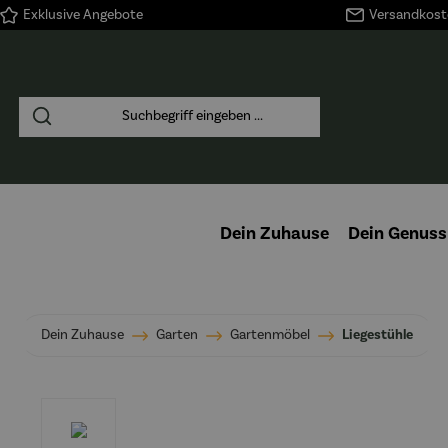
Exklusive Angebote
Versandkoste
springen
Zur Hauptnavigation springen
Dein Zuhause
Dein Genuss
Dein Zuhause
Garten
Gartenmöbel
Liegestühle
Bildergalerie überspringen