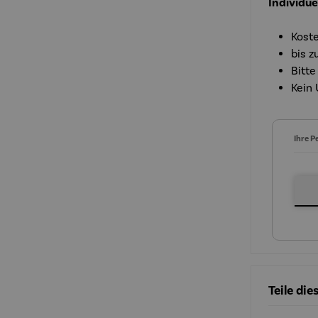
Individue
Koste
bis z
Bitte
Kein 
Ihre P
Ihre P
Teile di