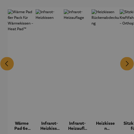
Wärme
Infrarot-
Infrarot-
Heizkisse
Sitzk
Pad 6er
Heizkisse
Heizaufla
n
f
Pack für
n
ge
Rückenab
Kraf