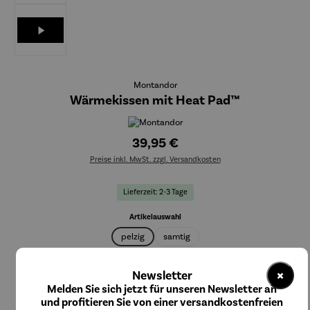
Montandor
Wärmekissen mit Heat Pad™
39,95 €
Preise inkl. MwSt. zzgl. Versandkosten
Lieferzeit: 2-3 Tage
auswählen
Artikelauswahl
pelzig
samtig
auswählen
Farbauswahl
×
Newsletter
braun
grau
Melden Sie sich jetzt für unseren Newsletter an
und profitieren Sie von einer versandkostenfreien