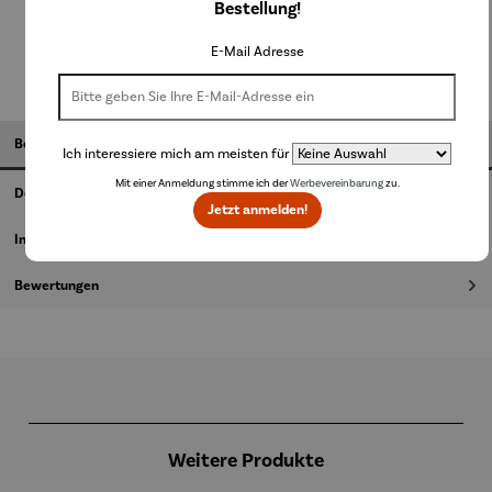
Bestellung!
In den Warenkorb
E-Mail Adresse
Beschreibung
Ich interessiere mich am meisten für
Mit einer Anmeldung stimme ich der
Werbevereinbarung
zu.
Details
Jetzt anmelden!
Informationen zum Hersteller
Bewertungen
Produktgalerie überspringen
Weitere Produkte