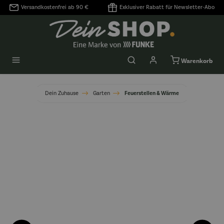
Versandkostenfrei ab 90 €
Exklusiver Rabatt für Newsletter-Abo
alt springen
Warenkorb
Dein Zuhause
Garten
Feuerstellen & Wärme
Bildergalerie überspringen