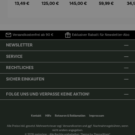
Regulärer Preis:
Regulärer Preis:
Regulärer Preis:
Regulärer Preis:
Regu
13,49 €
125,00 €
145,00 €
59,99 €
34,
Wärmekis
deckung
zeu
sen –
Orth
Heat
s
Pad™
Versandkostenfrei ab 90 €
Exklusiver Rabatt für Newsletter-Abo
NEWSLETTER
SERVICE
RECHTLICHES
SICHER EINKAUFEN
FOLGE UNS UND VERPASSE KEINE AKTION!
Kontakt
Hilfe
Retouren & Reklamation
Impressum
Alle Preise inkl. gesetzl. Mehrwertsteuer zzgl.
Versandkosten
und ggf. Nachnahmegebühren, wenn
nicht anders angegeben.
© 2026 regioshop - Alle Rechte vorbehalten. Theme by
ThemeWare®