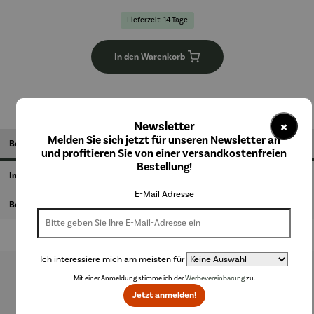
Lieferzeit: 14 Tage
In den Warenkorb
×
Newsletter
Melden Sie sich jetzt für unseren Newsletter an
Beschreibung
und profitieren Sie von einer versandkostenfreien
Bestellung!
Informationen zum Hersteller
E-Mail Adresse
Bewertungen
Ich interessiere mich am meisten für
Mit einer Anmeldung stimme ich der
Werbevereinbarung
zu.
Produktgalerie überspringen
Jetzt anmelden!