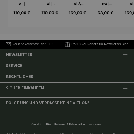
al |
al |
al &
rm |
al
Lebensba
Lebensba
Stockschi
Seerosen
Rege
Regulärer Preis:
Regulärer Preis:
Regulärer Preis:
Regulärer Preis:
Regul
110,00 €
110,00 €
169,00 €
68,00 €
169,
um
um
rm Set |
– Claude
rm S
(braun) –
(schwarz)
Lebensba
Monet
Farb
Gustav
– Gustav
um –
Klimt
Klimt
Gustav
Quad
Klimt
(191
Was
Versandkostenfrei ab 90 €
Exklusiver Rabatt für Newsletter-Abo
Kand
NEWSLETTER
SERVICE
RECHTLICHES
SICHER EINKAUFEN
FOLGE UNS UND VERPASSE KEINE AKTION!
Kontakt
Hilfe
Retouren & Reklamation
Impressum