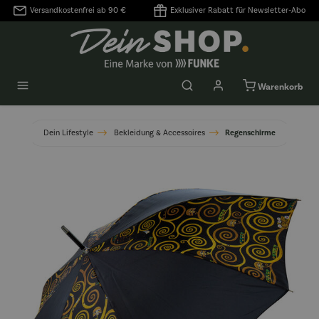
Versandkostenfrei ab 90 €
Exklusiver Rabatt für Newsletter-Abo
alt springen
Warenkorb
Dein Lifestyle
Bekleidung & Accessoires
Regenschirme
Bildergalerie überspringen