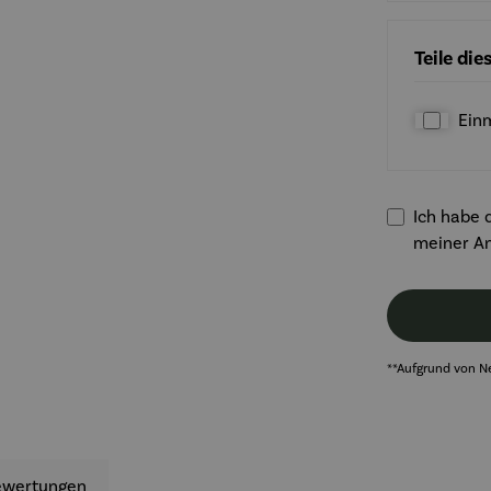
Teile di
Ein
Ich habe d
meiner A
**Aufgrund von N
ewertungen