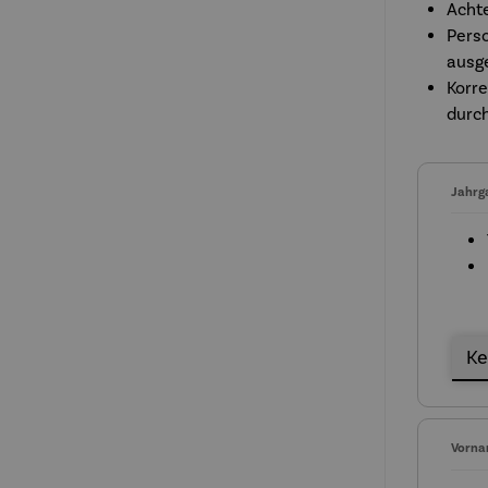
Achte
Pers
ausg
Korre
durc
Jahrg
Jahr
Vorna