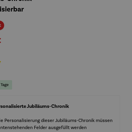
isierbar
Rabatt
t
€
liche Bewertung von 5 von 5 Sternen
5 Tage
sonalisierte Jubiläums-Chronik
ie Personalisierung dieser Jubiläums-Chronik müssen
untenstehenden Felder ausgefüllt werden