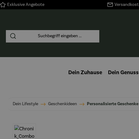
Exklusive Angebote
Versandkoste
springen
Zur Hauptnavigation springen
Dein Zuhause
Dein Genuss
Dein Lifestyle
Geschenkideen
Personalisierte Geschenke
Bildergalerie überspringen