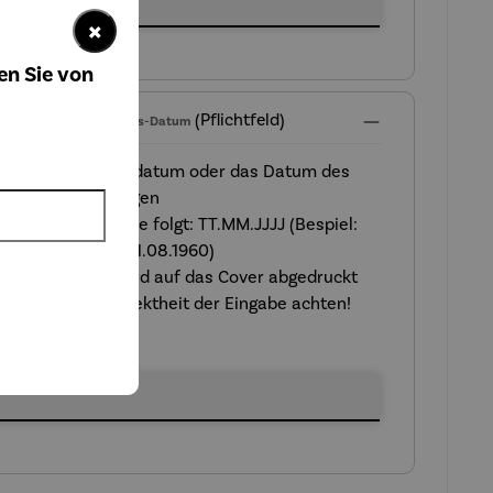
×
en Sie von
(Pflichtfeld)
tsdatum oder Jubiläums-Datum
Hier das Geburtsdatum oder das Datum des
Jubiläums eintragen
Einzutragen ist wie folgt: TT.MM.JJJJ (Bespiel:
05.07.1960 oder 11.08.1960)
Dieses Datum wird auf das Cover abgedruckt
Bitte auf die Korrektheit der Eingabe achten!
tsdatum oder Jubiläums-Datum