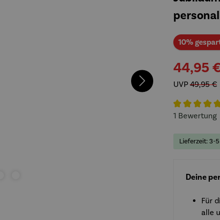
personal
10% gespar
44,95 
UVP
49,95 €
Durchschnitt
1 Bewertung
Lieferzeit: 3-
Deine per
Für d
alle 