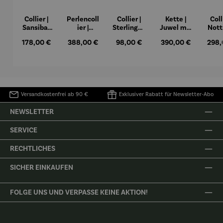
Collier |
Perlencoll
Collier |
Kette |
Coll
Sansibar
ier |
Sterlingsil
Juwel mit
Nott
aus
Blumenwi
ber –
Bernstein
– P
Regulärer Preis:
Regulärer Preis:
Regulärer Preis:
Regulärer Preis:
Regul
178,00 €
388,00 €
98,00 €
390,00 €
298,
Perlen
ese
Dünensch
Was
atz
Versandkostenfrei ab 90 €
Exklusiver Rabatt für Newsletter-Abo
NEWSLETTER
SERVICE
RECHTLICHES
SICHER EINKAUFEN
FOLGE UNS UND VERPASSE KEINE AKTION!