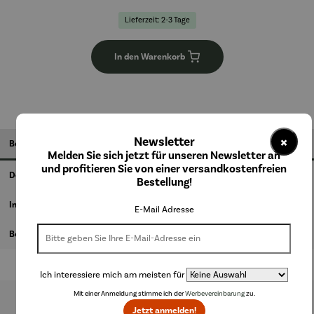
Lieferzeit: 2-3 Tage
In den Warenkorb
×
Newsletter
Beschreibung
Melden Sie sich jetzt für unseren Newsletter an
und profitieren Sie von einer versandkostenfreien
Details
Bestellung!
Informationen zum Hersteller
E-Mail Adresse
Bewertungen
Ich interessiere mich am meisten für
Mit einer Anmeldung stimme ich der
Werbevereinbarung
zu.
Jetzt anmelden!
Produktgalerie überspringen