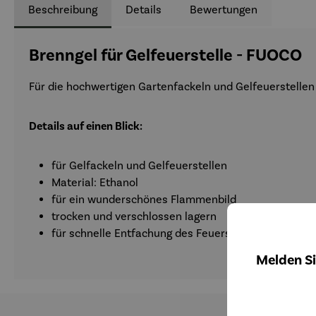
Beschreibung
Details
Bewertungen
Brenngel für Gelfeuerstelle - FUOCO
Für die hochwertigen Gartenfackeln und Gelfeuerstelle
Details auf einen Blick:
für Gelfackeln und Gelfeuerstellen
Material: Ethanol
für ein wunderschönes Flammenbild
trocken und verschlossen lagern
für schnelle Entfachung des Feuers
Melden Si