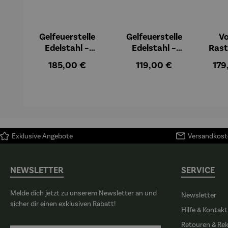
Gelfeuerstelle
Gelfeuerstelle
Vo
Edelstahl –
Edelstahl –
Rast
FUOCO
FUOCO
F
Regulärer Preis:
Regulärer Preis:
Reg
185,00 €
119,00 €
179
Exklusive Angebote
Versandkoste
NEWSLETTER
SERVICE
Melde dich jetzt zu unserem Newsletter an und
Newsletter
sicher dir einen exklusiven Rabatt!
Hilfe & Kontakt
Retouren & Re