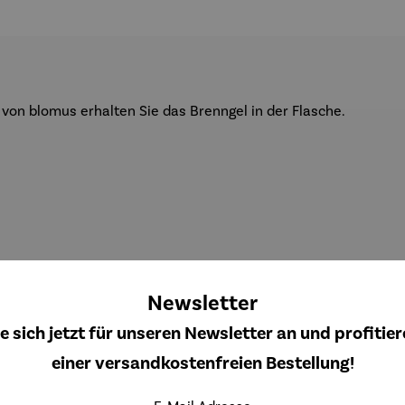
n von
blomus
erhalten Sie das
Brenngel
in der Flasche.
Newsletter
e sich jetzt für unseren Newsletter an und profitier
einer versandkostenfreien Bestellung!