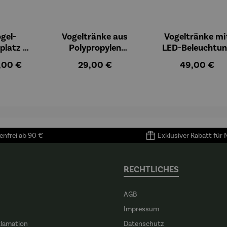
gel-
Vogeltränke aus
Vogeltränke mi
platz -
Polypropylen
LED-Beleuchtu
UERA
muschelförmig
ulärer Preis:
Regulärer Preis:
Regulärer Pr
,00 €
29,00 €
49,00 €
nfrei ab 90 €
Exklusiver Rabatt für
RECHTLICHES
AGB
Impressum
klamation
Datenschutz