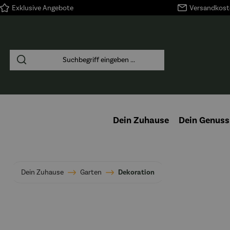
Exklusive Angebote
Versandkoste
springen
Zur Hauptnavigation springen
Dein Zuhause
Dein Genuss
Dein Zuhause
Garten
Dekoration
Bildergalerie überspringen