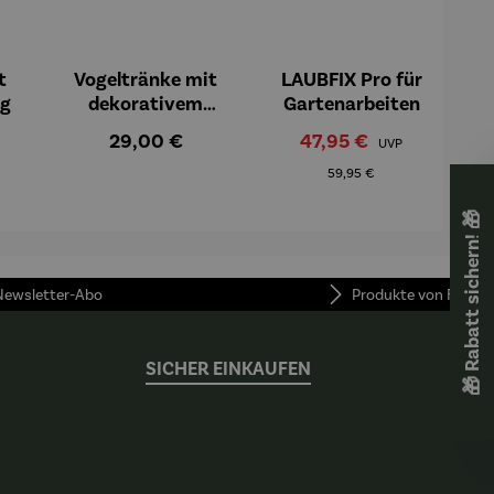
t
Vogeltränke mit
LAUBFIX Pro für
ng
dekorativem
Gartenarbeiten
Standbein
eis:
Regulärer Preis:
Verkaufspreis:
29,00 €
47,95 €
Regulärer Preis:
UVP
59,95 €
🎁 Rabatt sichern! 🎁
 Newsletter-Abo
Produkte von FUNKE
SICHER EINKAUFEN