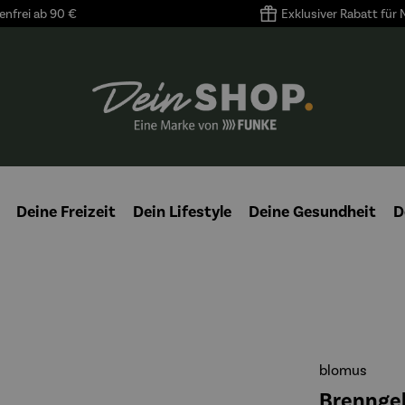
nfrei ab 90 €
Exklusiver Rabatt für
Deine Freizeit
Dein Lifestyle
Deine Gesundheit
D
blomus
Brenngel