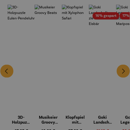
Rabatt
16% gespart
17%
3D-
Musikeier
Klopfspiel
Goki
Go
Holzpuzzl
Groovy
mit
Landscha
Lege
e Eulen-
Beats
Xylophon
ftspuzzle
Schm