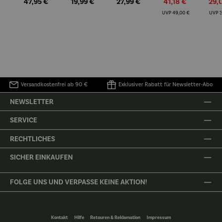
Regulärer Preis:
Regulärer Preis:
Regulärer Preis:
Verkaufspreis:
Verk
47,95 €
19,99 €
27,99 €
41,18 €
29,
Pendeluhr
Safari
Kleiner
rl
Eisbär
Mari
Regulärer Preis:
R
UVP
49,00 €
UVP
3
Versandkostenfrei ab 90 €
Exklusiver Rabatt für Newsletter-Abo
NEWSLETTER
SERVICE
RECHTLICHES
SICHER EINKAUFEN
FOLGE UNS UND VERPASSE KEINE AKTION!
Kontakt
Hilfe
Retouren & Reklamation
Impressum