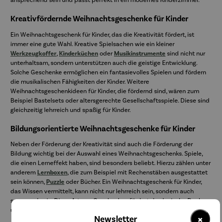
Kreativfördernde Weihnachtsgeschenke für Kinder
Ein Weihnachtsgeschenk für Kinder, das die Kreativität fördert, ist
immer eine gute Wahl. Kreative Spielsachen wie ein kleiner
Werkzeugkoffer
,
Kinderküchen
oder
Musikinstrumente
sind nicht nur
unterhaltsam, sondern unterstützen auch die geistige Entwicklung.
Solche Geschenke ermöglichen ein fantasievolles Spielen und fördern
die musikalischen Fähigkeiten der Kinder. Weitere
Weihnachtsgeschenkideen für Kinder, die fördernd sind, wären zum
Beispiel Bastelsets oder altersgerechte Gesellschaftsspiele. Diese sind
gleichzeitig lehrreich und spaßig für Kinder.
Bildungsorientierte Weihnachtsgeschenke für Kinder
Neben der Förderung der Kreativität sind auch die Förderung der
Bildung wichtig bei der Auswahl eines Weihnachtsgeschenks. Spiele,
die einen Lerneffekt haben, sind besonders beliebt. Hierzu zählen unter
anderem
Lernboxen
, die zum Beispiel mit Rechenstäben ausgestattet
sein können,
Puzzle
oder Bücher. Ein Weihnachtsgeschenk für Kinder,
das Wissen vermittelt, kann nicht nur lehrreich sein, sondern auch
spannend sein. Diese Art von Geschenken fördert das logische Denken
und kann das Interesse an verschiedenen Lernbereichen erwecken.
×
Newsletter