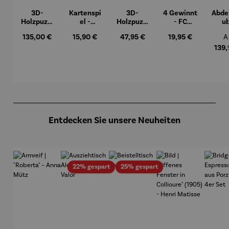
3D-
Kartenspi
3D-
4 Gewinnt
Abde
Holzpuzzl
el -
Holzpuzzl
- FC
u
e - Set
Mahlzeit
e Eulen-
Schalke
Woh
Regulärer Preis:
Regulärer Preis:
Regulärer Preis:
Regulärer Preis:
R
135,00 €
15,90 €
47,95 €
19,95 €
A
Weltkarte
Pendeluhr
04
e
139,
Produktgalerie überspringen
Entdecken Sie unsere Neuheiten
Rabatt
Rabatt
22% gespart
25% gespart