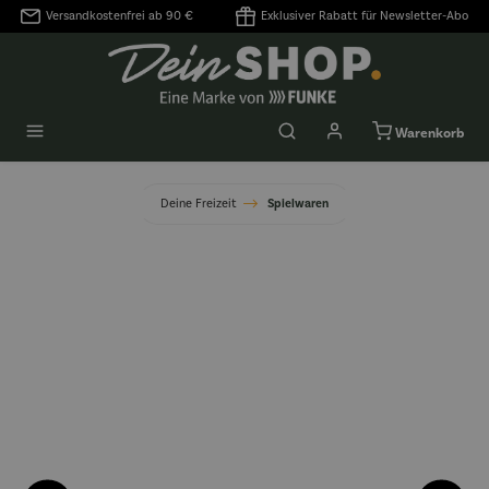
Versandkostenfrei ab 90 €
Exklusiver Rabatt für Newsletter-Abo
alt springen
Warenkorb
Deine Freizeit
Spielwaren
Bildergalerie überspringen