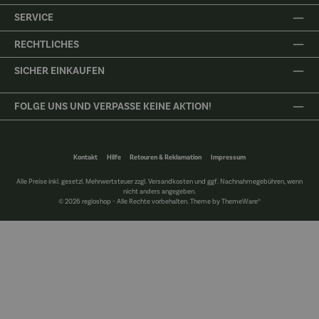
SERVICE
RECHTLICHES
SICHER EINKAUFEN
FOLGE UNS UND VERPASSE KEINE AKTION!
Kontakt
Hilfe
Retouren & Reklamation
Impressum
Alle Preise inkl. gesetzl. Mehrwertsteuer zzgl.
Versandkosten
und ggf. Nachnahmegebühren, wenn
nicht anders angegeben.
© 2026 regioshop - Alle Rechte vorbehalten. Theme by
ThemeWare®