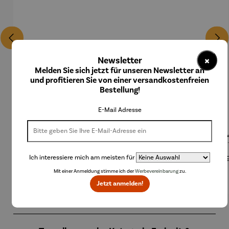
×
Newsletter
Melden Sie sich jetzt für unseren Newsletter an
und profitieren Sie von einer versandkostenfreien
Bestellung!
E-Mail Adresse
3D-
Kartenspi
3D-
4 Gewinnt
Activ
Holzpuzzl
el -
Holzpuzzl
- FC
Le
e - Set
Mahlzeit
e Eulen-
Schalke
Pa
Ich interessiere mich am meisten für
Regulärer Preis:
Regulärer Preis:
Regulärer Preis:
Regulärer Preis:
Regu
135,00 €
15,90 €
47,95 €
19,95 €
29,
Weltkarte
Pendeluhr
04
Mit einer Anmeldung stimme ich der
Werbevereinbarung
zu.
Jetzt anmelden!
Produktgalerie überspringen