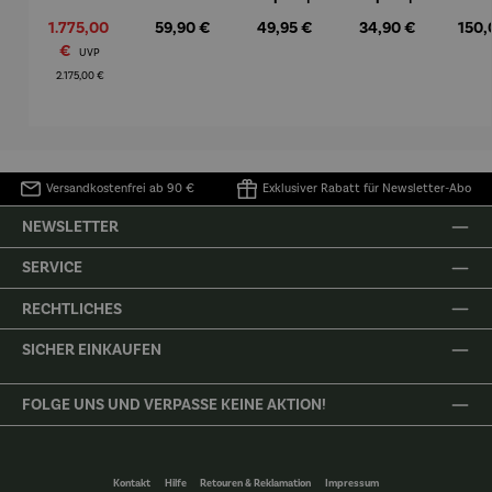
Komplett
Set |
Kunststei
Kunststei
7-tl
Verkaufspreis:
Regulärer Preis:
Regulärer Preis:
Regulärer Preis:
Regul
1.775,00
59,90 €
49,95 €
34,90 €
150,
set |
Edelstahl
n | Flower
n | Prinz
Lim
Mahagoni
–
Fairy
kniend –
Edi
€
Regulärer Preis:
UVP
holz –
Elbphilhar
Rainfarn
©Antoine
Biale
2.175,00 €
Düne
monie
de Saint-
The 
Exupéry
Fa
Versandkostenfrei ab 90 €
Exklusiver Rabatt für Newsletter-Abo
NEWSLETTER
SERVICE
RECHTLICHES
SICHER EINKAUFEN
FOLGE UNS UND VERPASSE KEINE AKTION!
Kontakt
Hilfe
Retouren & Reklamation
Impressum