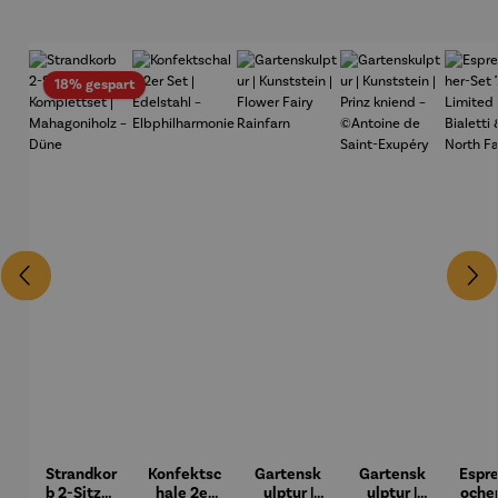
Rabatt
18% gespart
Strandkor
Konfektsc
Gartensk
Gartensk
Espr
b 2-Sitzer
hale 2er
ulptur |
ulptur |
oche