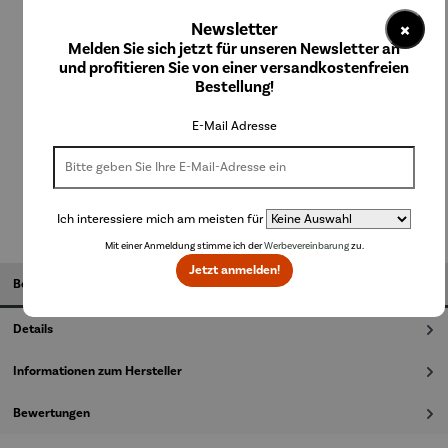
auswählen
Farbauswahl
×
Newsletter
Melden Sie sich jetzt für unseren Newsletter an
schwarz
weiß
und profitieren Sie von einer versandkostenfreien
auswählen
Größenauswahl
Bestellung!
2kg
6kg
E-Mail Adresse
In den Warenkorb
Ich interessiere mich am meisten für
Mit einer Anmeldung stimme ich der
Werbevereinbarung
zu.
Jetzt anmelden!
Beschreibung
Details
Informationen zum Hersteller
Bewertungen