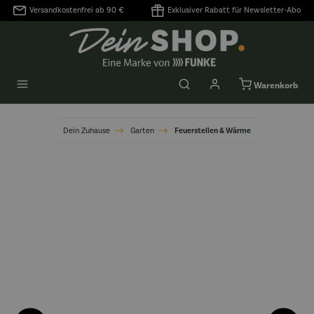
Versandkostenfrei ab 90 €
Exklusiver Rabatt für Newsletter-Abo
alt springen
Warenkorb
Dein Zuhause
Garten
Feuerstellen & Wärme
Bildergalerie überspringen