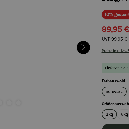
10% gespar
89,95 
UVP
99,95 €
Preise inkl. Mw
Lieferzeit: 2-
a
Farbauswahl
schwarz
Größenauswah
2kg
6kg