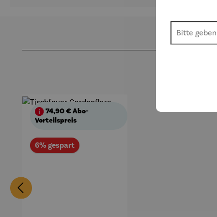
Produktgalerie überspringen
74,90 €
Abo-
Vorteilspreis
Rabatt
6% gespart