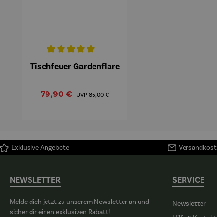
Durchschnittliche Bewertung von 5 von 5 Sternen
Tischfeuer Gardenflare
Verkaufspreis:
Regulärer Preis:
79,90 €
UVP
85,00 €
Exklusive Angebote
Versandkoste
NEWSLETTER
SERVICE
Melde dich jetzt zu unserem Newsletter an und
Newsletter
sicher dir einen exklusiven Rabatt!