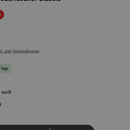
Rabatt
t
€
St. zzgl. Versandkosten
3 Tage
uswählen
weiß
auswählen
l