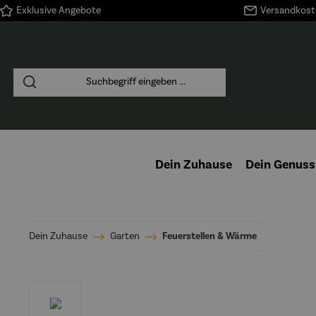
Exklusive Angebote
Versandkoste
springen
Zur Hauptnavigation springen
Dein Zuhause
Dein Genuss
Dein Zuhause
Garten
Feuerstellen & Wärme
Bildergalerie überspringen