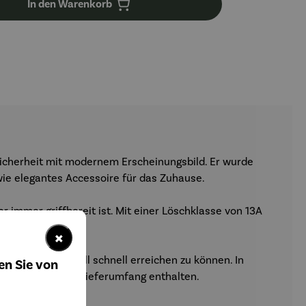
In den Warenkorb
Sicherheit mit modernem Erscheinungsbild. Er wurde
wie elegantes Accessoire für das Zuhause.
r immer griffbereit ist. Mit einer Löschklasse von 13A
×
 um ihn im Notfall schnell erreichen zu können. In
en Sie von
Schlauch sind im Lieferumfang enthalten.