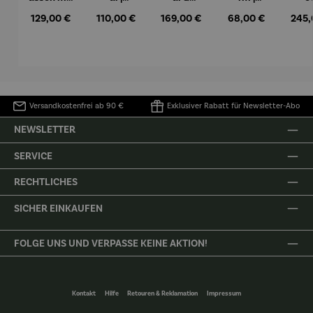
Künstler
Seerosen
Stockschi
Seerosen
"Rob
Regulärer Preis:
Regulärer Preis:
Regulärer Preis:
Regulärer Preis:
Regul
129,00 €
110,00 €
169,00 €
68,00 €
245,
motiven
– Claude
rm Set |
– Claude
– A
im 4er-
Monet
"Seerosen
Monet
Mü
Set - Paul
" – Claude
Klee
Monet
Versandkostenfrei ab 90 €
Exklusiver Rabatt für Newsletter-Abo
NEWSLETTER
SERVICE
RECHTLICHES
SICHER EINKAUFEN
FOLGE UNS UND VERPASSE KEINE AKTION!
Kontakt
Hilfe
Retouren & Reklamation
Impressum