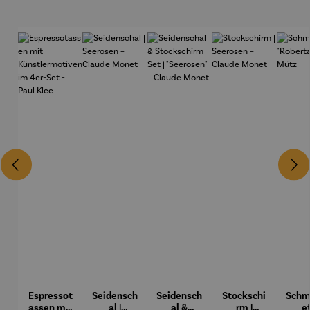
Espressot
Seidensch
Seidensch
Stockschi
Schm
assen mit
al |
al &
rm |
et