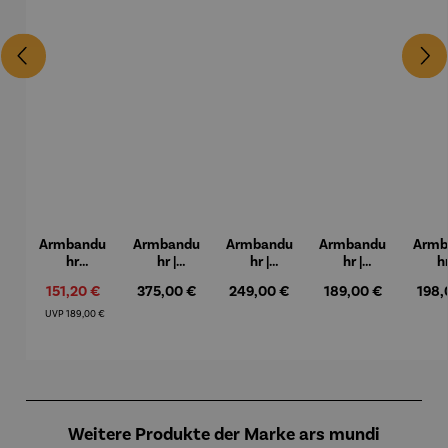
Armbandu
Armbandu
Armbandu
Armbandu
Armb
hr
hr |
hr |
hr |
hr
Bochum –
Chronogra
Walnussh
Lederarm
Küns
Verkaufspreis:
Regulärer Preis:
Regulärer Preis:
Regulärer Preis:
Regul
151,20 €
375,00 €
249,00 €
189,00 €
198,
Limited
ph –
olz –
band –
Mond
Edition
Flieger
Sendeschl
Läuft
– Ta
Regulärer Preis:
UVP
189,00 €
uss
Nr.
Produktgalerie überspringen
Weitere Produkte der Marke ars mundi