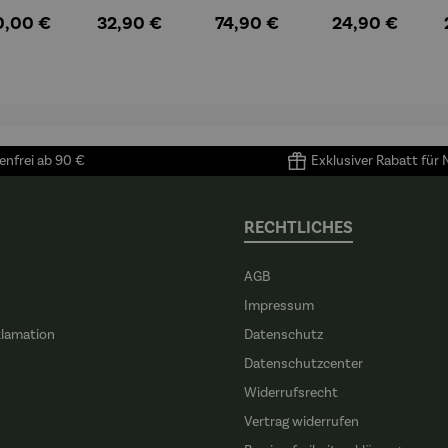
ster in
Espressob
Espressot
Zuckerdos
ulärer Preis:
Regulärer Preis:
Regulärer Preis:
Regulärer Preis
0,00 €
32,90 €
74,90 €
24,90 €
lioure"
echer aus
assen Set |
e aus
905) -
Porzellan |
4 Tassen &
Porzellan
enri
4er Set
Untertass
tisse
en mit
Metallgest
ell
nfrei ab 90 €
Exklusiver Rabatt für
RECHTLICHES
AGB
Impressum
klamation
Datenschutz
n
Datenschutzcenter
Widerrufsrecht
Vertrag widerrufen