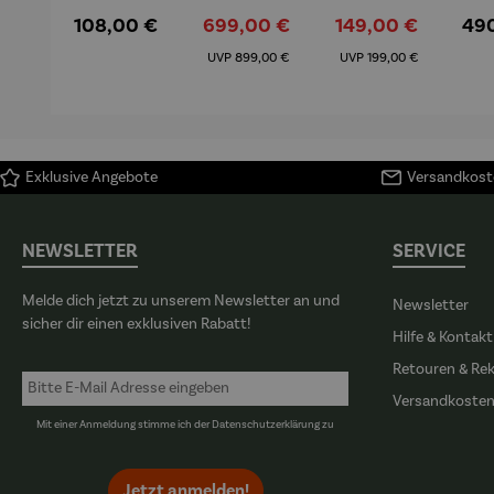
– Anna
Aluminiu
– Dalias
Fen
Regulärer Preis:
Verkaufspreis:
Verkaufspreis:
Reg
108,00 €
699,00 €
149,00 €
49
Mütz
m – Valor
Col
Regulärer Preis:
Regulärer Preis:
(1
UVP
899,00 €
UVP
199,00 €
H
Ma
Exklusive Angebote
Versandkoste
NEWSLETTER
SERVICE
Melde dich jetzt zu unserem Newsletter an und
Newsletter
sicher dir einen exklusiven Rabatt!
Hilfe & Kontakt
Retouren & Re
Versandkoste
Mit einer Anmeldung stimme ich der
Datenschutzerklärung
zu
Jetzt anmelden!