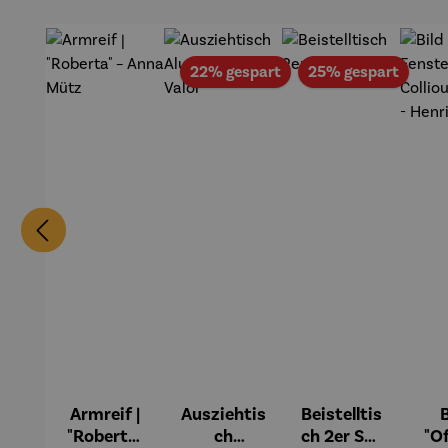
Wortmale
rei
Rabatt
Rabat
22% gespart
25% gespart
Armreif |
Ausziehtis
Beistelltis
B
"Roberta"
ch
ch 2er Set
"O