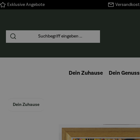
Exklusive Angebote
Versandkoste
springen
Zur Hauptnavigation springen
Dein Zuhause
Dein Genuss
Dein Zuhause
Bildergalerie überspringen