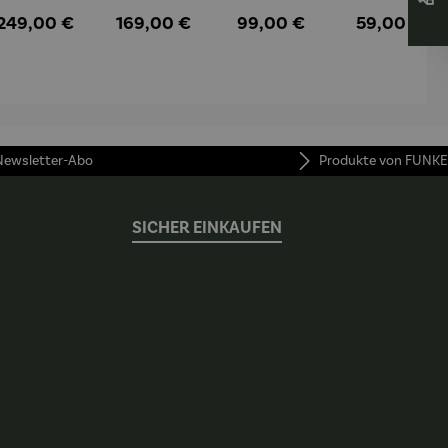
Staubsau
Staubsau
uber
tteuse
:
Regulärer Preis:
Regulärer Preis:
Regulärer Preis:
Regulärer Pr
249,00 €
169,00 €
99,00 €
59,00 €
ger
ger DS02
AutoClean
 Newsletter-Abo
Produkte von FUNKE
SICHER EINKAUFEN