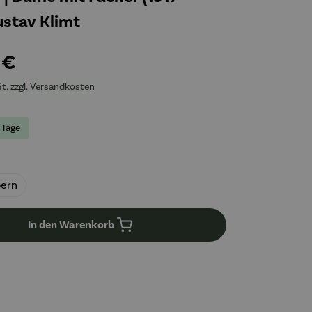
ustav Klimt
 €
St. zzgl. Versandkosten
3 Tage
uswählen
bern
In den Warenkorb