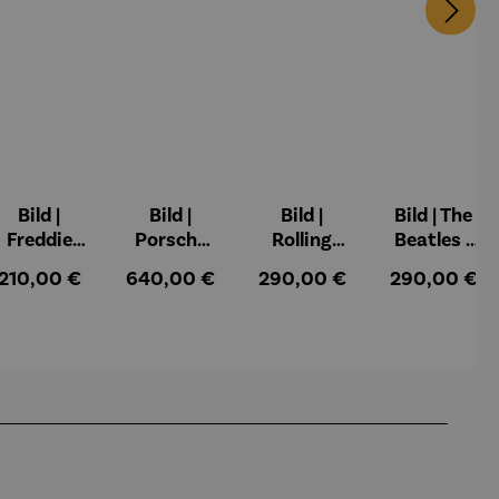
Bild |
Bild |
Bild |
Bild | The
Freddie
Porsche
Rolling
Beatles -
Mercury -
911 (2023)
Stones -
Wortmale
:
Regulärer Preis:
Regulärer Preis:
Regulärer Preis:
Regulärer Pr
210,00 €
640,00 €
290,00 €
290,00 €
Wortmale
– Holger
Wortmale
rei SAXA
rei SAXA
Mühlbauer
rei SAXA
Edition
Edition
-Gardemin
Edition