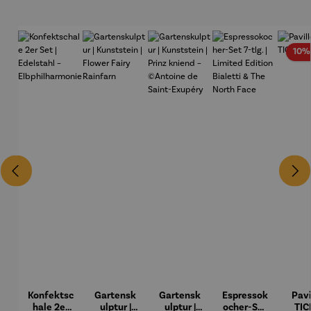
10%
Konfektsc
Gartensk
Gartensk
Espressok
Pavi
hale 2er
ulptur |
ulptur |
ocher-Set
TIC