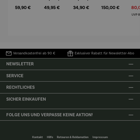
Set |
Kunststei
Kunststei
7-tlg. |
Regulärer Preis:
Regulärer Preis:
Regulärer Preis:
Regulärer Preis:
Verk
59,90 €
49,95 €
34,90 €
150,00 €
80,
Edelstahl
n | Flower
n | Prinz
Limited
–
Fairy
kniend –
Edition
R
UVP
8
Elbphilhar
Rainfarn
©Antoine
Bialetti &
monie
de Saint-
The North
Exupéry
Face
Versandkostenfrei ab 90 €
Exklusiver Rabatt für Newsletter-Abo
NEWSLETTER
SERVICE
RECHTLICHES
SICHER EINKAUFEN
FOLGE UNS UND VERPASSE KEINE AKTION!
Kontakt
Hilfe
Retouren & Reklamation
Impressum